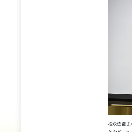
松永依織さ
となど、さ