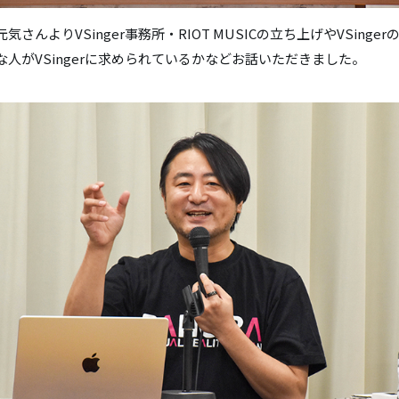
気さんよりVSinger事務所・RIOT MUSICの立ち上げやVSinge
な人がVSingerに求められているかなどお話いただきました。