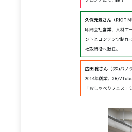
久保元気さん
（RIOT M
印刷会社営業、人材エー
ントとコンテンツ制作に従事
社取締役へ就任。
広田 稔さん
（(株)パノ
2014年創業、XR/VT
「おしゃべりフェス」