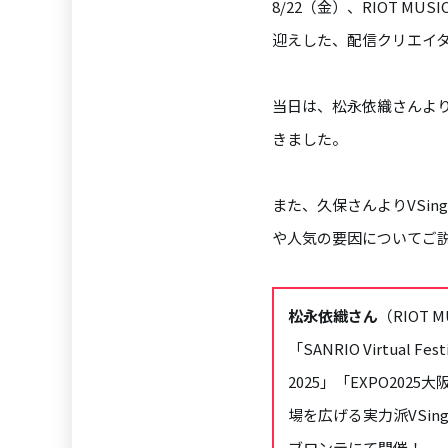
8/22（金）、RIOT 
迎えした、配信クリエイタ
当日は、松永依織さんより
きました。
また、久保さんよりVSin
や人気の要因についてご説
松永依織さん
（RIOT 
「SANRIO Virtual F
2025」「EXPO2025
場を広げる実力派VSing
ブロンテにて開催！