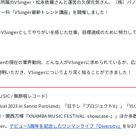
MUSIC所属のVSinger・松永依織さんと運営の久保元気さん、（株）
ー科「VSinger最新トレンド講座」を開催しました！
VSingerとしてやりがいを感じた仕事、目標達成のために努力し
gerの現在の業界動向、どんな人がVSingerに求められているか、広
明いただき、VSingerについてより深く知ることができました！
MUSIC / 無原唱レコード）
estival 2023 in Sanrio Puroland」「日テレ『プロジェクトV』」「YUZ
大阪・関西万博『XNAMBA MUSIC FESTIVAL -showcase-』
er。
デビュー5周年を記念したワンマンライブ『Diversity』
を9/