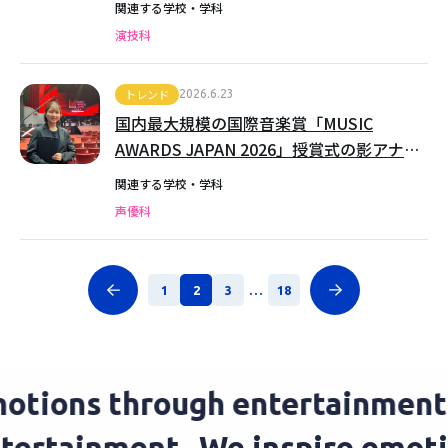
関連する学校・学科
演技科
トレンド
2026.6.23
国内最大規模の国際音楽賞「MUSIC
AWARDS JAPAN 2026」授賞式の影アナウ
ンスを担当！
関連する学校・学科
声優科
1
2
3
...
18
otions through entertainment.
entertainment.
We inspire emot