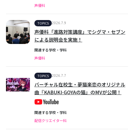
声優科
TOPICS
2026.7.9
声優科「進路対策講座」でシグマ・セブン
による説明会を実施！
関連する学校・学科
声優科
TOPICS
2026.7.7
バーチャル在校生・夢猫楽恋のオリジナル
曲『KABUKI-GOYAの猫』のMVが公開！
関連する学校・学科
配信クリエイター科