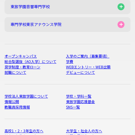
東放学園音響専門学校
専門学校東京アナウンス学院
オープンキャンパス
入学のご案内（募集要項）
総合型選抜（AO入学）について
学費
奨学制度・教育ローン
WEBエントリー・WEB出願
就職について
デビューについて
学校法人東放学園について
学校・学科一覧
情報公開
東放学園応援基金
教職員採用情報
SNS一覧
高校1・2・3年生の方へ
大学生・社会人の方へ