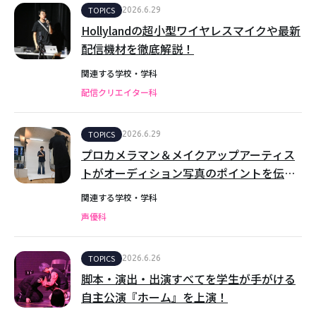
TOPICS
2026.6.29
Hollylandの超小型ワイヤレスマイクや最新
配信機材を徹底解説！
関連する学校・学科
配信クリエイター科
TOPICS
2026.6.29
プロカメラマン＆メイクアップアーティス
トがオーディション写真のポイントを伝
授！
関連する学校・学科
声優科
TOPICS
2026.6.26
脚本・演出・出演すべてを学生が手がける
自主公演『ホーム』を上演！