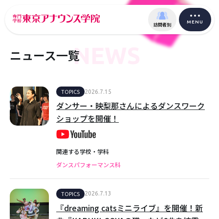
MENU
訪問者別
NEWS
ニュース一覧
TOPICS
2026.7.15
ダンサー・映梨那さんによるダンスワーク
ショップを開催！
関連する学校・学科
ダンスパフォーマンス科
TOPICS
2026.7.13
『dreaming catsミニライブ』を開催！新