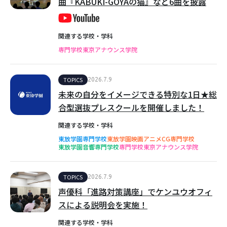
曲『KABUKI-GOYAの猫』など6曲を披露
関連する学校・学科
専門学校東京アナウンス学院
TOPICS
2026.7.9
未来の自分をイメージできる特別な1日★総
合型選抜プレスクールを開催しました！
関連する学校・学科
東放学園専門学校
東放学園映画アニメCG専門学校
東放学園音響専門学校
専門学校東京アナウンス学院
TOPICS
2026.7.9
声優科「進路対策講座」でケンユウオフィ
スによる説明会を実施！
関連する学校・学科