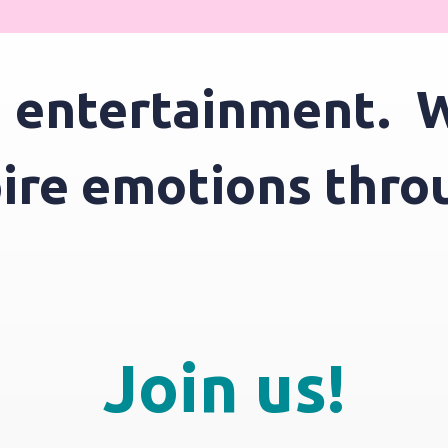
entertainment.
We
spire emotions th
Join us!