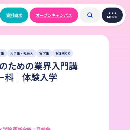
資料請求
オープンキャンパス
MENU
年生
大学生・社会人
留学生
保護者OK
い人のための業界入門講
ー科｜体験入学
ス学院 西新宿四丁目校舎