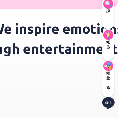
探す
 inspire emotions
知る
rough entertainme
相談する
SNS