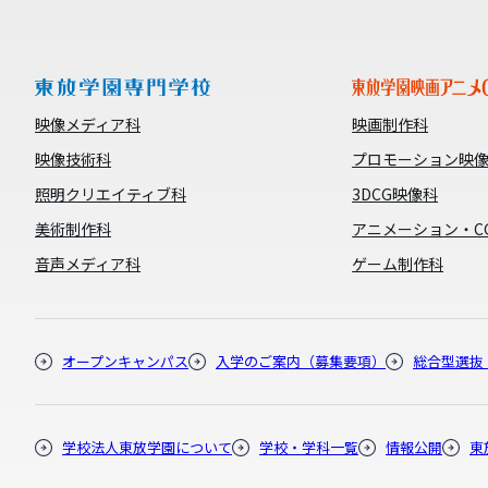
映像メディア科
映画制作科
映像技術科
プロモーション映
照明クリエイティブ科
3DCG映像科
美術制作科
アニメーション・C
音声メディア科
ゲーム制作科
オープンキャンパス
入学のご案内（募集要項）
総合型選抜
学校法人東放学園について
学校・学科一覧
情報公開
東