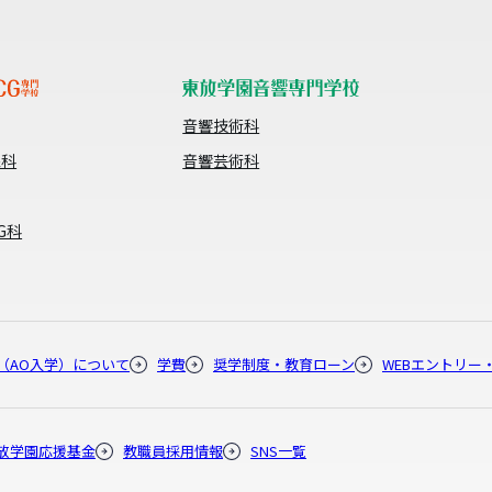
音響技術科
像科
音響芸術科
G科
（AO入学）について
学費
奨学制度・教育ローン
WEBエントリー
放学園応援基金
教職員採用情報
SNS一覧