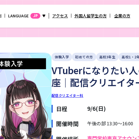
別
LANGUAGE
アクセス
外国人留学生の方
企業の方
JP
体験入学
初めての方
高校3年生
高校1・2
VTuberになりた
座｜配信クリエイタ
配信クリエイター科
9/6(日)
日程
開催時間
午後の部 13:30～16:00
専門学校東京アナウン