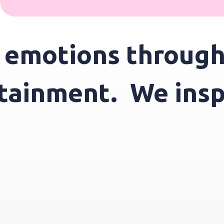
emotions through 
ertainment.
We in