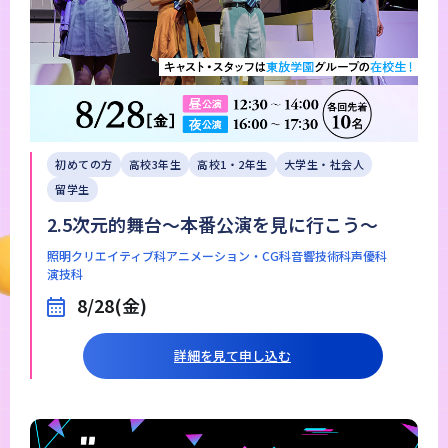
初めての方
高校3年生
高校1・2年生
大学生・社会人
留学生
2.5次元的舞台～本番公演を見に行こう～
照明クリエイティブ科
アニメーション・CG科
音響技術科
声優科
演技科
8/28(金)
詳細を見て申し込む