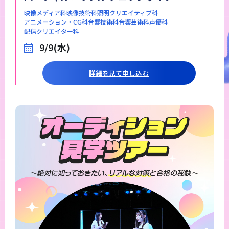
映像メディア科
映像技術科
照明クリエイティブ科
アニメーション・CG科
音響技術科
音響芸術科
声優科
配信クリエイター科
9/9(水)
詳細を見て申し込む