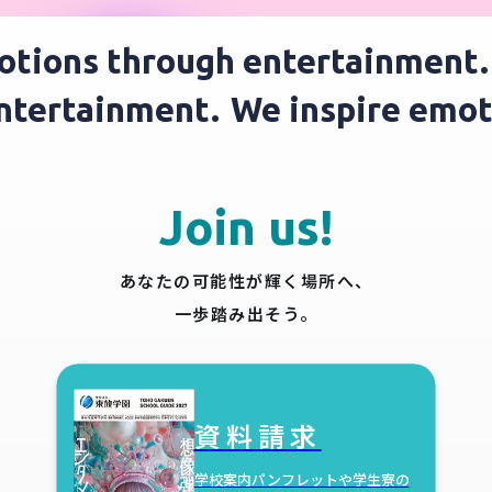
ions through entertainment.
W
 entertainment.
We inspire em
Join us!
あなたの可能性が輝く場所へ、
一歩踏み出そう。
資料請求
学校案内パンフレットや学生寮の