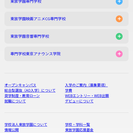
東放学園専門学校
東放学園映画アニメCG専門学校
東放学園音響専門学校
専門学校東京アナウンス学院
オープンキャンパス
入学のご案内（募集要項）
総合型選抜（AO入学）について
学費
奨学制度・教育ローン
WEBエントリー・WEB出願
就職について
デビューについて
学校法人東放学園について
学校・学科一覧
情報公開
東放学園応援基金