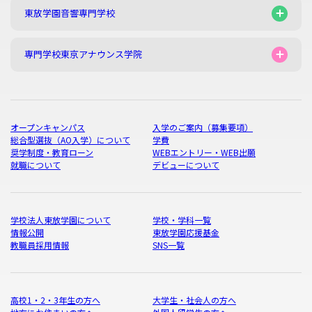
東放学園音響専門学校
専門学校東京アナウンス学院
オープンキャンパス
入学のご案内（募集要項）
総合型選抜（AO入学）について
学費
奨学制度・教育ローン
WEBエントリー・WEB出願
就職について
デビューについて
学校法人東放学園について
学校・学科一覧
情報公開
東放学園応援基金
教職員採用情報
SNS一覧
高校1・2・3年生の方へ
大学生・社会人の方へ