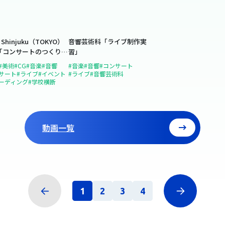
 Shinjuku（TOKYO）
音響芸術科「ライブ制作実
「コンサートのつくりか
習」
を開催！
#美術
#CG
#音楽
#音響
#音楽
#音響
#コンサート
サート
#ライブ
#イベント
#ライブ
#音響芸術科
ーディング
#学校横断
動画一覧
1
2
3
4