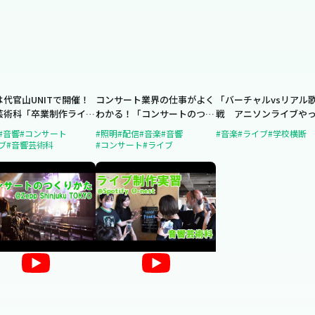
は代官山UNITで開催！
コンサート業界の仕事がよく
「バーチャルvsリアル
芸術科「卒業制作ライ
わかる！「コンサートのつく
戦 アニソンライブや
りかた」を開催！
た実習」出演者オーデ
#音響
#コンサート
#照明
#配信
#音楽
#音響
#音楽
#ライブ
#学校横断
ン
ブ
#音響芸術科
#コンサート
#ライブ