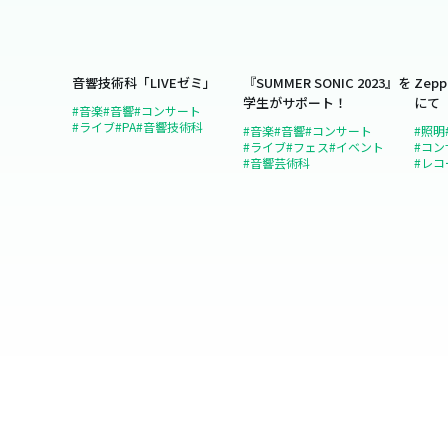
音響技術科「LIVEゼミ」
『SUMMER SONIC 2023』を
Zepp
学生がサポート！
にて
#音楽
#音響
#コンサート
た」
#ライブ
#PA
#音響技術科
#音楽
#音響
#コンサート
#照明
#ライブ
#フェス
#イベント
#コン
#音響芸術科
#レコ