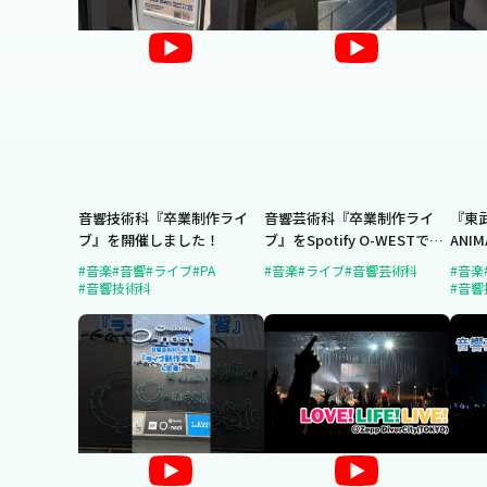
音響技術科『卒業制作ライ
音響芸術科『卒業制作ライ
『東武
ブ』を開催しました！
ブ』をSpotify O-WESTで開
ANIM
催!!
YOKO
#音楽
#音響
#ライブ
#PA
#音楽
#ライブ
#音響芸術科
#音楽
Lem
#音響技術科
#音響
フと