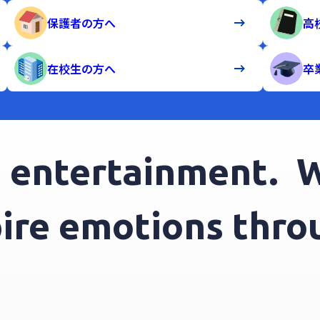
保護者の方へ
高
在校生の方へ
卒
ntertainment.
We 
nspire emotions t