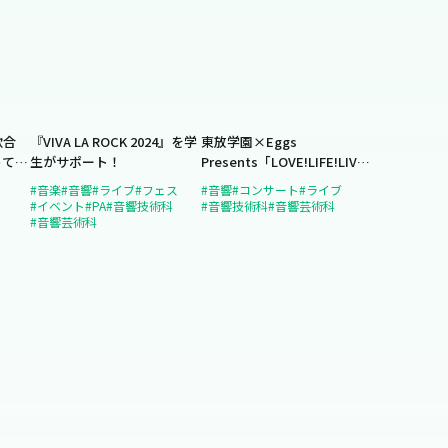
歌合
『VIVA LA ROCK 2024』を学
東放学園×Eggs
ってみ
生がサポート！
Presents「LOVE!LIFE!LIVE!
ィショ
」
#音楽
#音響
#ライブ
#フェス
#音響
#コンサート
#ライブ
#イベント
#PA
#音響技術科
#音響技術科
#音響芸術科
#音響芸術科