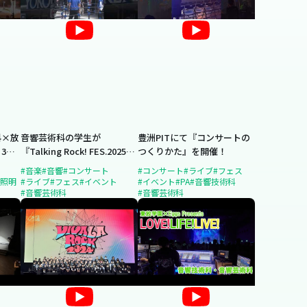
科×放
音響芸術科の学生が
豊洲PITにて『コンサートの
3学
『Talking Rock! FES.2025』
つくりかた』を開催！
を実
にサポートスタッフとして参
#音楽
#音響
#コンサート
#コンサート
#ライブ
#フェス
加！
#照明
#ライブ
#フェス
#イベント
#イベント
#PA
#音響技術科
#音響芸術科
#音響芸術科