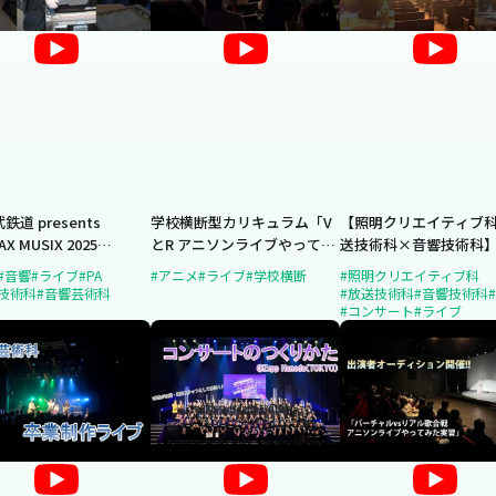
鉄道 presents
学校横断型カリキュラム「V
【照明クリエイティブ
AX MUSIX 2025
とR アニソンライブやってみ
送技術科×音響技術科】
HAMA supported by
た実習」ライブイベントを開
科合同コンサート実習
#音響
#ライブ
#PA
#アニメ
#ライブ
#学校横断
#照明クリエイティブ科
ino』にサポートスタッ
催！
施！
技術科
#音響芸術科
#放送技術科
#音響技術科
して参加！
#コンサート
#ライブ