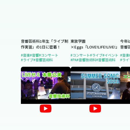
音響芸術科1年生「ライブ制
東放学園
今年
作実習」の1日に密着！
×Eggs『LOVE!LIFE!LIVE!』
音響
ブ」
#音楽
#音響
#コンサート
#コンサート
#ライブ
#イベント
#音楽
#ライブ
#音響芸術科
#PA
#音響技術科
#音響芸術科
#ライ