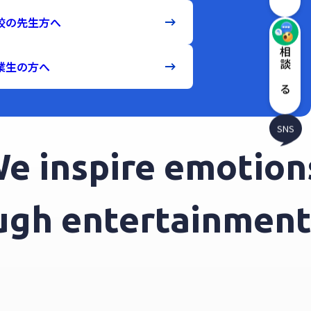
校の先生方へ
相談する
業生の方へ
SNS
inspire emotions 
hrough entertainme