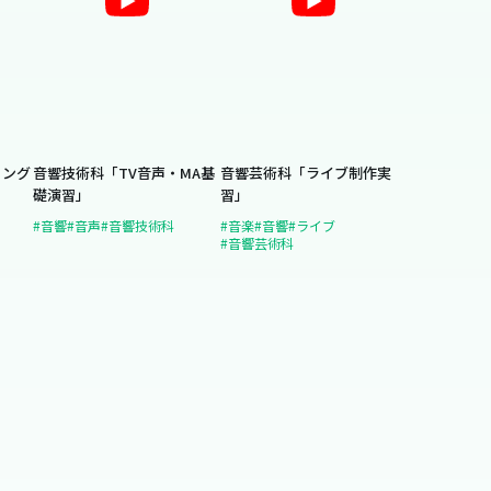
ィング
音響技術科「TV音声・MA基
音響芸術科「ライブ制作実
礎演習」
習」
#音響
#音声
#音響技術科
#音楽
#音響
#ライブ
#音響芸術科