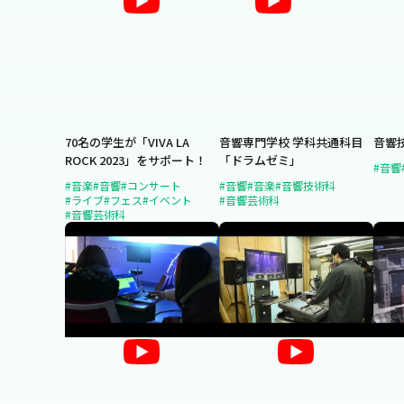
70名の学生が「VIVA LA
音響専門学校 学科共通科目
音響
ROCK 2023」をサポート！
「ドラムゼミ」
#音響
#音楽
#音響
#コンサート
#音響
#音楽
#音響技術科
#ライブ
#フェス
#イベント
#音響芸術科
#音響芸術科