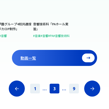
学園グループ4校共通授
音響技術科「PAホール実
ボカロP制作」
習」
#音響
#音楽
#音響
#PA
#音響技術科
動画一覧
1
...
3
...
9