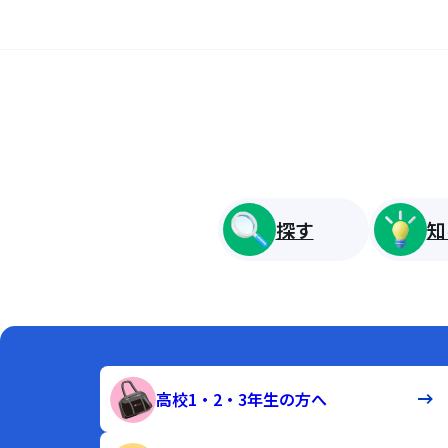
探す
知
高校1・2・3年生の方へ