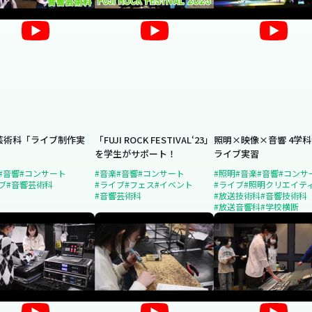
芸術科「ライブ制作実
「FUJI ROCK FESTIVAL‘23」
照明×映像×音響 4学
を学生がサポート！
ライブ実習
#音響
#コンサート
#音楽
#音響
#コンサート
#照明
#音楽
#音響
#コンサ
ブ
#音響芸術科
#ライブ
#フェス
#イベント
#ライブ
#照明クリエイテ
#音響芸術科
#放送技術科
#音響技術科
#放送音響科
#学校横断