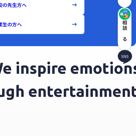
校の先生方へ
相談する
業生の方へ
SNS
inspire emotions 
hrough entertainm