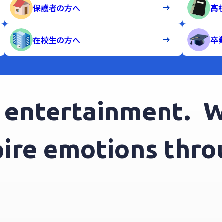
保護者の方へ
高
在校生の方へ
卒
ntertainment.
We 
nspire emotions t