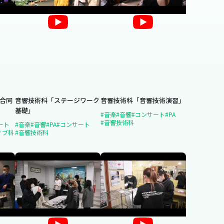
科合同
音響技術科「ステージワーク
音響技術科「音響技術演習」
基礎」
#音楽
#音響
#コンサート
#PA
#音響技術科
ート
#音楽
#音響
#PA
#コンサート
ィブ科
#音響技術科