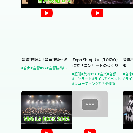
音響技術科「音声技術ゼミ」
Zepp Shinjuku（TOKYO）
音響
にて「コンサートのつくりか
習」
#音声
#音響
#MA
#音響技術科
た」を開催！
#照明
#美術
#CG
#音楽
#音響
#音楽
#コンサート
#ライブ
#イベント
#ライ
#レコーディング
#学校横断