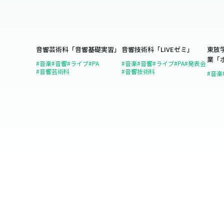
音響芸術科「音響基礎実習」
音響技術科「LIVEゼミ」
東放
業「
#音楽
#音響
#ライブ
#PA
#音楽
#音響
#ライブ
#PA
#発表会
#音響芸術科
#音響技術科
#音楽