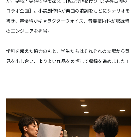
が、学校・学科の枠を超えて作品制作を行う【3学科合同の
コラボ企画】。小説創作科が楽曲の歌詞をもとにシナリオを
書き、声優科がキャラクターヴォイス、音響技術科が収録時
のエンジニアを担当。
学科を超えた協力のもと、学生たちはそれぞれの立場から意
見を出し合い、よりよい作品をめざして収録を進めました！