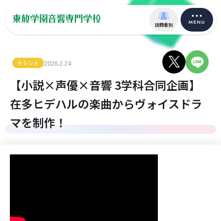
MENU
訪問者別
トレンド
2026.2.24
【小説×声優×音響 3学科合同企画】
在多ヒデハルの楽曲からヴォイスドラ
マを制作！