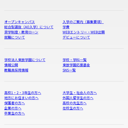
オープンキャンパス
入学のご案内（募集要項）
総合型選抜（AO入学）について
学費
奨学制度・教育ローン
WEBエントリー・WEB出願
就職について
デビューについて
学校法人東放学園について
学校・学科一覧
情報公開
東放学園応援基金
教職員採用情報
SNS一覧
高校1・2・3年生の方へ
大学生・社会人の方へ
地方にお住まいの方へ
外国人留学生の方へ
保護者の方へ
高校の先生方へ
企業の方へ
在校生の方へ
卒業生の方へ