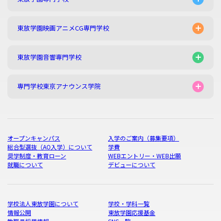
東放学園映画アニメCG専門学校
東放学園音響専門学校
専門学校東京アナウンス学院
オープンキャンパス
入学のご案内（募集要項）
総合型選抜（AO入学）について
学費
奨学制度・教育ローン
WEBエントリー・WEB出願
就職について
デビューについて
学校法人東放学園について
学校・学科一覧
情報公開
東放学園応援基金