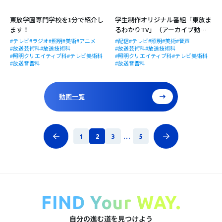
東放学園専門学校を1分で紹介し
学生制作オリジナル番組「東放ま
ます！
るわかりTV」（アーカイブ動
画）
#テレビ
#ラジオ
#照明
#美術
#アニメ
#配信
#テレビ
#照明
#美術
#音声
#放送芸術科
#放送技術科
#放送芸術科
#放送技術科
#照明クリエイティブ科
#テレビ美術科
#照明クリエイティブ科
#テレビ美術科
#放送音響科
#放送音響科
動画一覧
1
2
3
...
5
FIND Your WAY.
自分の進む道を見つけよう