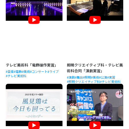
テレビ美術科「電飾操作実習」
照明クリエイティブ科・テレビ美
術科合同「演劇実習」
#音楽
#電飾
#美術
#コンサート
#ライブ
#テレビ美術科
#演劇
#舞台
#照明
#美術
#公演
#実習
#照明クリエイティブ科
#テレビ美術科