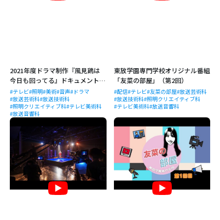
2021年度ドラマ制作『風見鶏は
東放学園専門学校オリジナル番組
今日も回ってる』ドキュメント映
「友菜の部屋」（第2回）
像
#テレビ
#照明
#美術
#音声
#ドラマ
#配信
#テレビ
#友菜の部屋
#放送芸術科
#放送芸術科
#放送技術科
#放送技術科
#照明クリエイティブ科
#照明クリエイティブ科
#テレビ美術科
#テレビ美術科
#放送音響科
#放送音響科