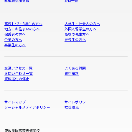
教職員採用情報
SNS一覧
高校1・2・3年生の方へ
大学生・社会人の方へ
地方にお住まいの方へ
外国人留学生の方へ
保護者の方へ
高校の先生方へ
企業の方へ
在校生の方へ
卒業生の方へ
交通アクセス一覧
よくある質問
お問い合わせ一覧
資料請求
資料送付の停止
サイトマップ
サイトポリシー
ソーシャルメディアポリシー
推奨環境
東放学園高等専修学校