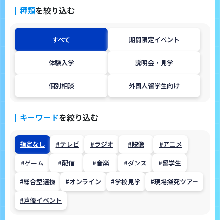
種類
を絞り込む
すべて
期間限定イベント
体験入学
説明会・見学
個別相談
外国人留学生向け
キーワード
を
絞り込む
指定なし
#テレビ
#ラジオ
#映像
#アニメ
#ゲーム
#配信
#音楽
#ダンス
#留学生
#総合型選抜
#オンライン
#学校見学
#現場探究ツアー
#声優イベント