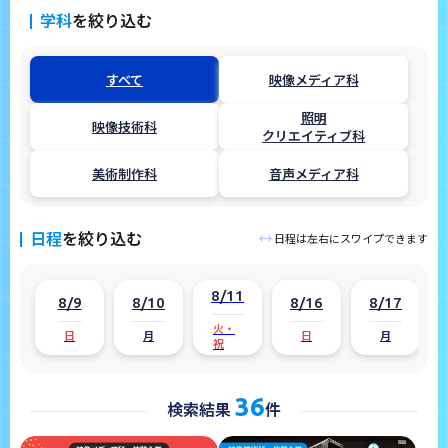
学科
を絞り込む
すべて
映像メディア科
照明
映像技術科
クリエイティブ科
美術制作科
音声メディア科
日程
を絞り込む
日程は左右にスワイプできます
8/11
8/9
8/10
8/16
8/17
火・
日
月
日
月
祝
36
検索結果
件