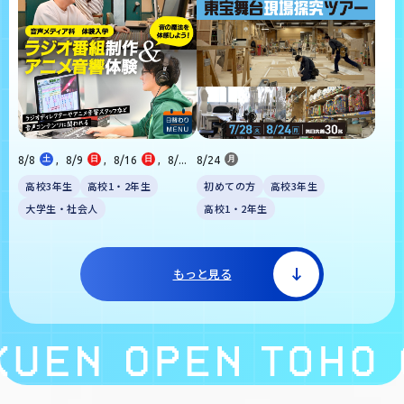
8/8
土
,
8/9
日
,
8/16
日
,
8/...
8/24
月
高校3年生
高校1・2年生
初めての方
高校3年生
大学生・社会人
高校1・2年生
もっと見る