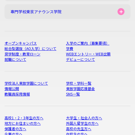
専門学校東京アナウンス学院
オープンキャンパス
入学のご案内（募集要項）
総合型選抜（AO入学）について
学費
奨学制度・教育ローン
WEBエントリー・WEB出願
就職について
デビューについて
学校法人東放学園について
学校・学科一覧
情報公開
東放学園応援基金
教職員採用情報
SNS一覧
高校1・2・3年生の方へ
大学生・社会人の方へ
地方にお住まいの方へ
外国人留学生の方へ
保護者の方へ
高校の先生方へ
企業の方へ
在校生の方へ