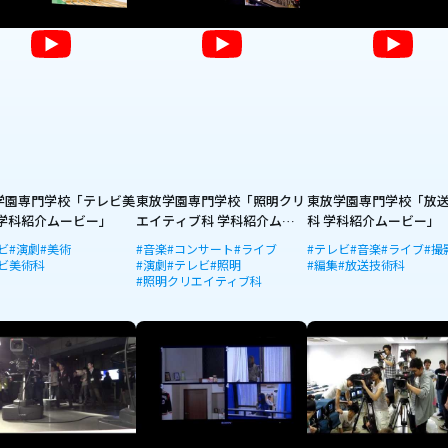
学園専門学校「テレビ美
東放学園専門学校「照明クリ
東放学園専門学校「放
 学科紹介ムービー」
エイティブ科 学科紹介ムー
科 学科紹介ムービー」
ビー」
ビ
#演劇
#美術
#音楽
#コンサート
#ライブ
#テレビ
#音楽
#ライブ
#撮
ビ美術科
#演劇
#テレビ
#照明
#編集
#放送技術科
#照明クリエイティブ科