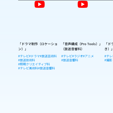
「ドラマ制作（ロケーショ
「音声構成（Pro Tools）」
「ド
ン）」
（放送音響科）
き）
#テレビ
#ドラマ
#放送芸術科
#テレビ
#ラジオ
#アニメ
#テレ
#放送技術科
#放送音響科
#撮影
#照明クリエイティブ科
#テレビ美術科
#放送音響科