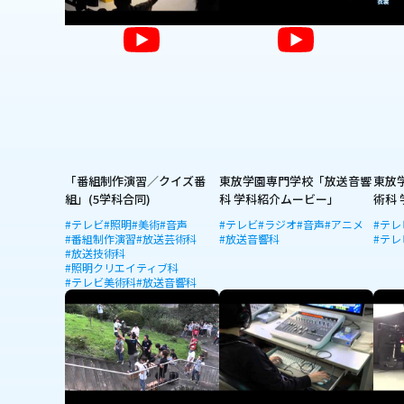
「番組制作演習／クイズ番
東放学園専門学校「放送音響
東放
組」(5学科合同)
科 学科紹介ムービー」
術科
#テレビ
#照明
#美術
#音声
#テレビ
#ラジオ
#音声
#アニメ
#テレ
#番組制作演習
#放送芸術科
#放送音響科
#テレ
#放送技術科
#照明クリエイティブ科
#テレビ美術科
#放送音響科