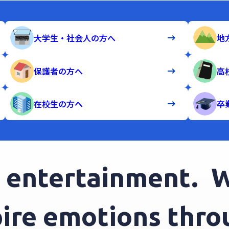
大学生・社会人の方へ
地
保護者の方へ
高
在校生の方へ
卒
ntertainment.
We 
spire emotions th