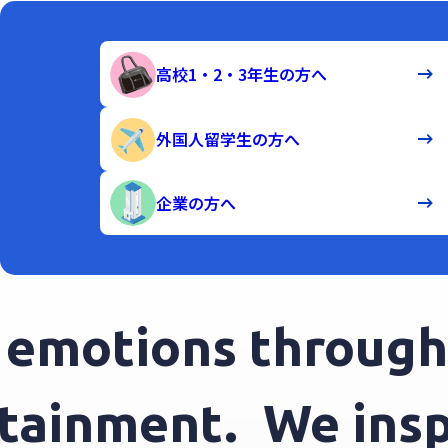
高校1・2・3年生の方へ
外国人留学生の方へ
企業の方へ
motions through e
tertainment.
We in