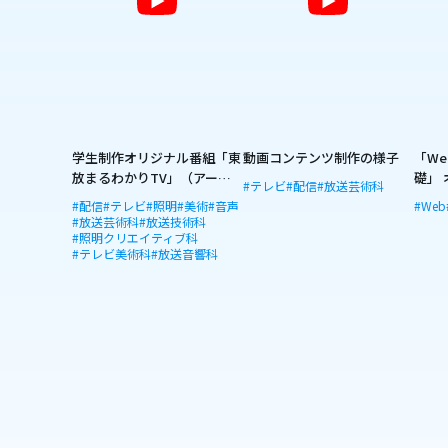
学生制作オリジナル番組「東
動画コンテンツ制作の様子
「W
放まるわかりTV」（アーカ
礎」
#テレビ
#配信
#放送芸術科
イブ動画）
#配信
#テレビ
#照明
#美術
#音声
#Web
#放送芸術科
#放送技術科
#照明クリエイティブ科
#テレビ美術科
#放送音響科