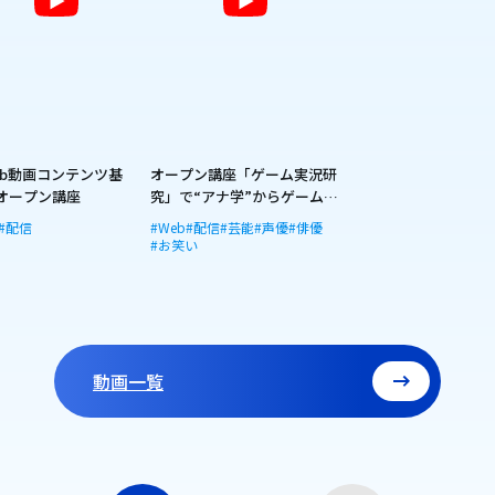
eb動画コンテンツ基
オープン講座「ゲーム実況研
 オープン講座
究」で“アナ学”からゲーム実
況配信！
#配信
#Web
#配信
#芸能
#声優
#俳優
#お笑い
動画一覧