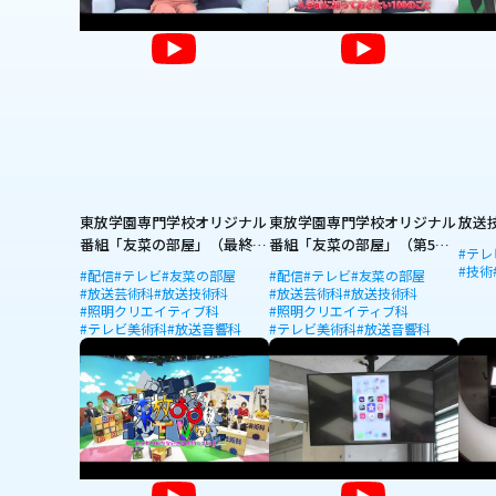
東放学園専門学校オリジナル
東放学園専門学校オリジナル
放送
番組「友菜の部屋」（最終
番組「友菜の部屋」（第5
#テレ
回）
回）
#技術
#配信
#テレビ
#友菜の部屋
#配信
#テレビ
#友菜の部屋
#放送芸術科
#放送技術科
#放送芸術科
#放送技術科
#照明クリエイティブ科
#照明クリエイティブ科
#テレビ美術科
#放送音響科
#テレビ美術科
#放送音響科