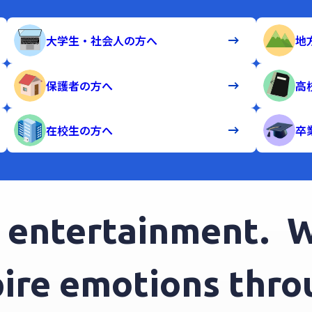
大学生・社会人の方へ
地
保護者の方へ
高
在校生の方へ
卒
ntertainment.
We 
spire emotions th