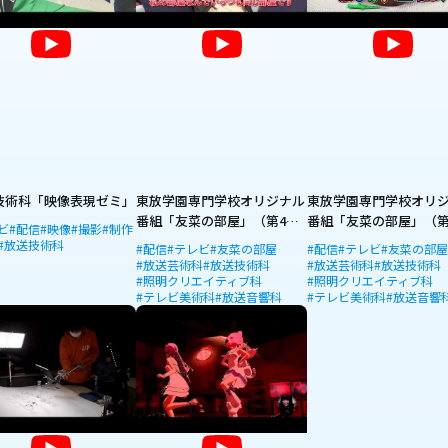
技術科「映像表現ゼミ」
東放学園専門学校オリジナル
東放学園専門学校オリ
番組「友菜の部屋」（第4
番組「友菜の部屋」（第
ビ
#配信
#映像
#撮影
#制作
回）
回）
#放送技術科
#配信
#テレビ
#友菜の部屋
#配信
#テレビ
#友菜の部
#放送芸術科
#放送技術科
#放送芸術科
#放送技術科
#照明クリエイティブ科
#照明クリエイティブ科
#テレビ美術科
#放送音響科
#テレビ美術科
#放送音響