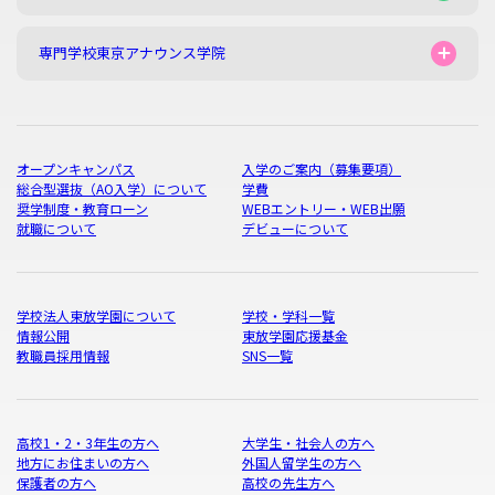
専門学校東京アナウンス学院
オープンキャンパス
入学のご案内（募集要項）
総合型選抜（AO入学）について
学費
奨学制度・教育ローン
WEBエントリー・WEB出願
就職について
デビューについて
学校法人東放学園について
学校・学科一覧
情報公開
東放学園応援基金
教職員採用情報
SNS一覧
高校1・2・3年生の方へ
大学生・社会人の方へ
地方にお住まいの方へ
外国人留学生の方へ
保護者の方へ
高校の先生方へ