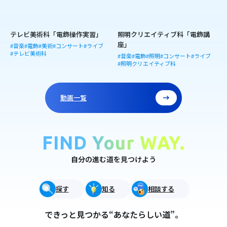
テレビ美術科「電飾操作実習」
照明クリエイティブ科「電飾講
座」
#音楽
#電飾
#美術
#コンサート
#ライブ
#テレビ美術科
#音楽
#電飾
#照明
#コンサート
#ライブ
#照明クリエイティブ科
動画一覧
FIND Your WAY.
自分の進む道を見つけよう
探す
知る
相談する
できっと見つかる“あなたらしい道”。