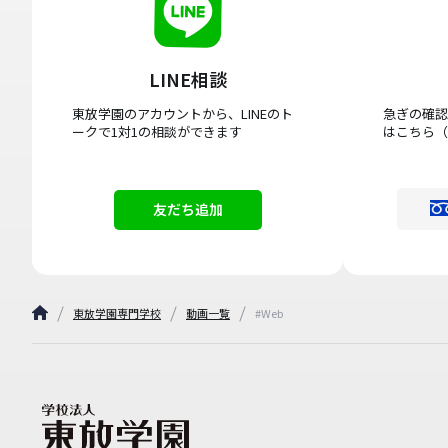
LINE相談
東放学園のアカウントから、LINEのト
急ぎの確認
ークで1対1の相談ができます
はこちら（
友だち追加
東放学園専門学校
動画一覧
#Web