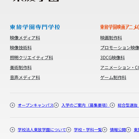
映像メディア科
映画制作科
映像技術科
プロモーション映
照明クリエイティブ科
3DCG映像科
美術制作科
アニメーション・C
音声メディア科
ゲーム制作科
オープンキャンパス
入学のご案内（募集要項）
総合型選抜
学校法人東放学園について
学校・学科一覧
情報公開
東