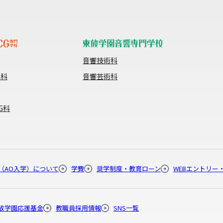
音響技術科
像科
音響芸術科
G科
（AO入学）について
学費
奨学制度・教育ローン
WEBエントリー
放学園応援基金
教職員採用情報
SNS一覧