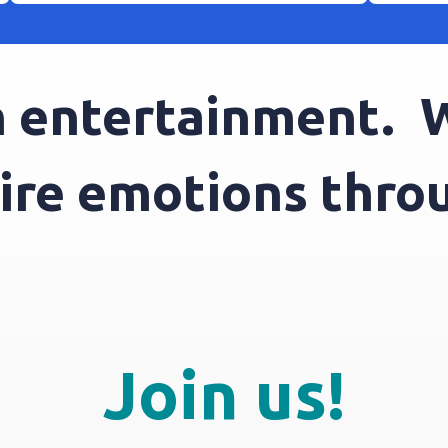
entertainment.
We
spire emotions thr
Join us!