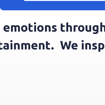
emotions through 
ertainment.
We in