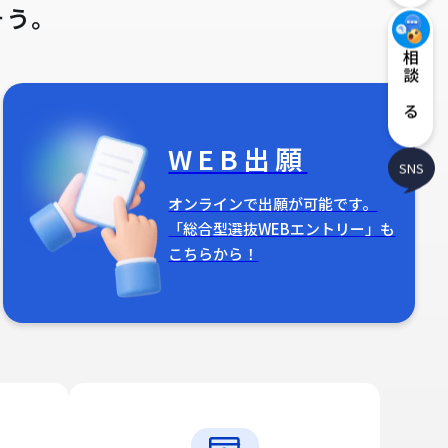
そう。
相談する
WEB出願
SNS
オンラインで出願が可能です。
「総合型選抜WEBエントリー」も
こちらから！