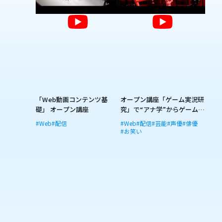
「Web動画コンテンツ基
オープン講座「ゲーム実況研
礎」 オープン講座
究」で“アナ学”からゲーム実
況配信！
#Web
#配信
#Web
#配信
#芸能
#声優
#俳優
#お笑い