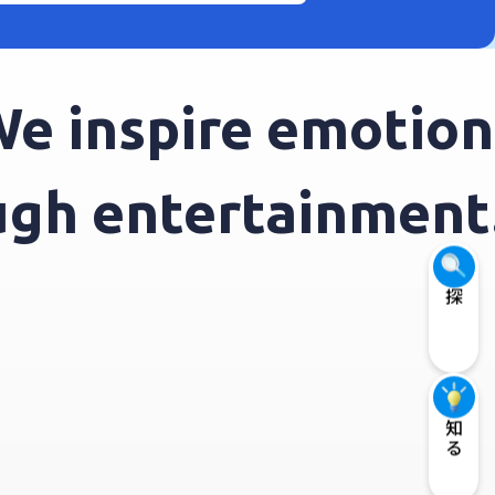
 inspire emotions
ough entertainmen
探す
知る