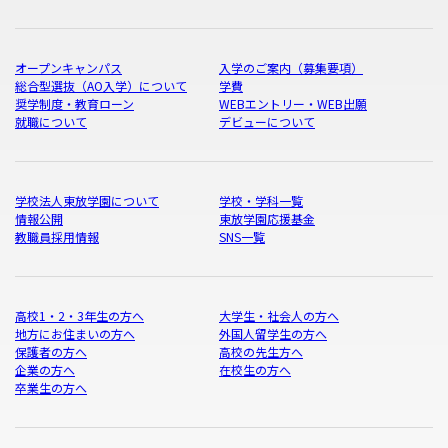
オープンキャンパス
入学のご案内（募集要項）
総合型選抜（AO入学）について
学費
奨学制度・教育ローン
WEBエントリー・WEB出願
就職について
デビューについて
学校法人東放学園について
学校・学科一覧
情報公開
東放学園応援基金
教職員採用情報
SNS一覧
高校1・2・3年生の方へ
大学生・社会人の方へ
地方にお住まいの方へ
外国人留学生の方へ
保護者の方へ
高校の先生方へ
企業の方へ
在校生の方へ
卒業生の方へ