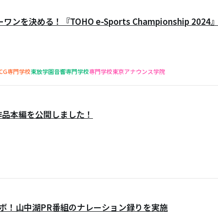
決める！『TOHO e-Sports Championship 202
CG専門学校
東放学園音響専門学校
専門学校東京アナウンス学院
」作品本編を公開しました！
ボ！山中湖PR番組のナレーション録りを実施