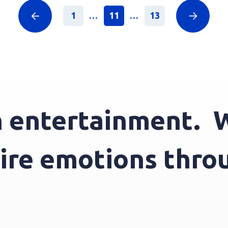
1
...
11
...
13
ntertainment.
We 
spire emotions th