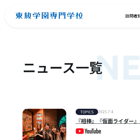
訪問者
N
ニュース一覧
TOPICS
2025.7.4
『相棒』『仮面ライダー』