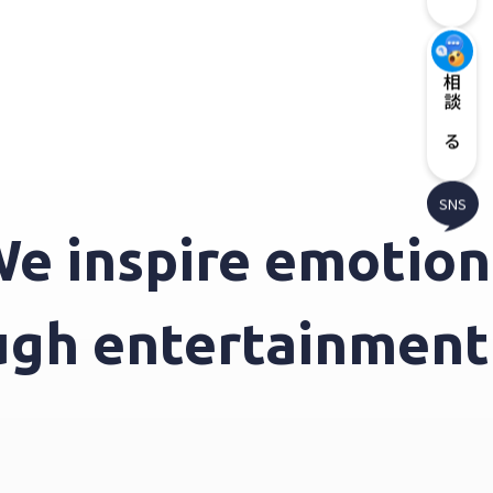
相談する
SNS
inspire emotions 
rough entertainme