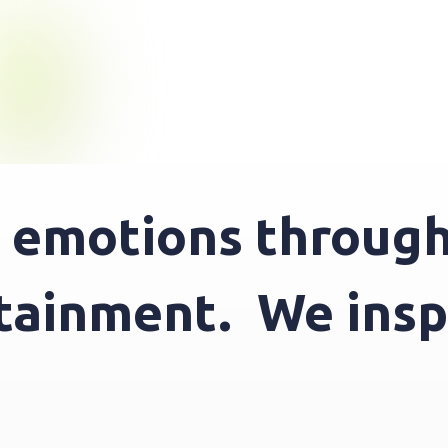
emotions through e
ertainment.
We in