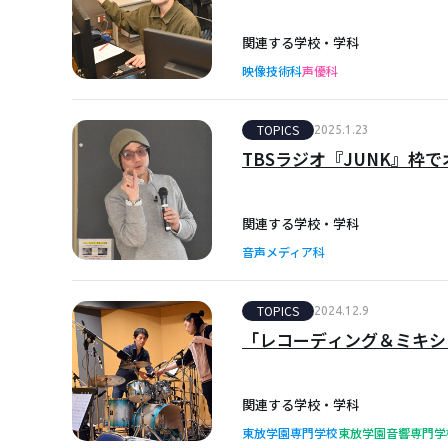
関連する学校・学科
映像技術科
声優科
TOPICS
2025.1.23
TBSラジオ『JUNK』枠
関連する学校・学科
音声メディア科
TOPICS
2024.12.9
「レコーディング＆ミキシング
関連する学校・学科
東放学園専門学校
東放学園音響専門学