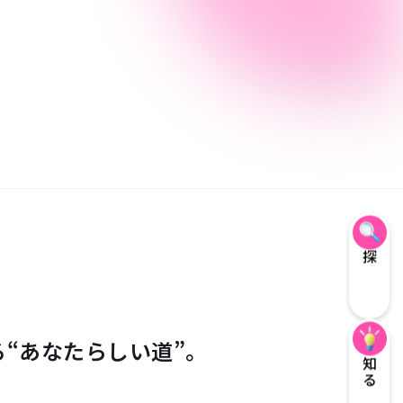
探す
“あなたらしい道”。
知る