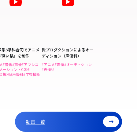
メ系3学科合同でアニメ
賢プロダクションによるオー
『深い鍋』を制作
ディション（声優科）
メ
#音響
#声優
#アフレコ
#アニメ
#声優
#オーディション
メーション・CG科
#声優科
音響科
#声優科
#学校横断
動画一覧