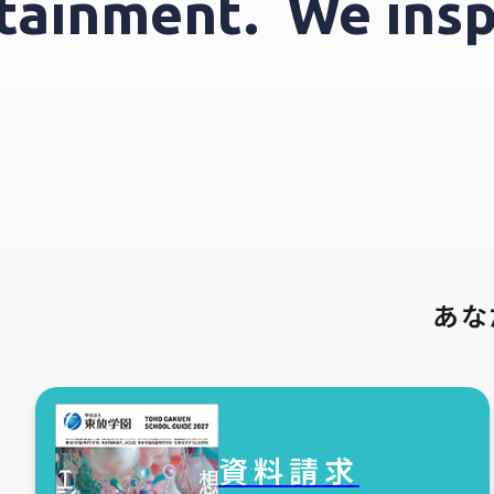
tertainment.
We i
あな
資料請求