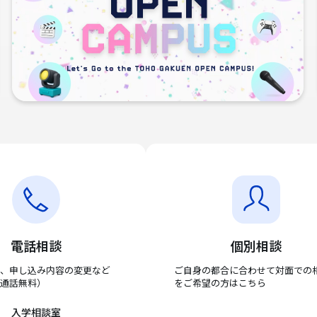
電話相談
個別相談
、申し込み内容の変更など
ご自身の都合に合わせて対面での
通話無料）
をご希望の方はこちら
入学相談室