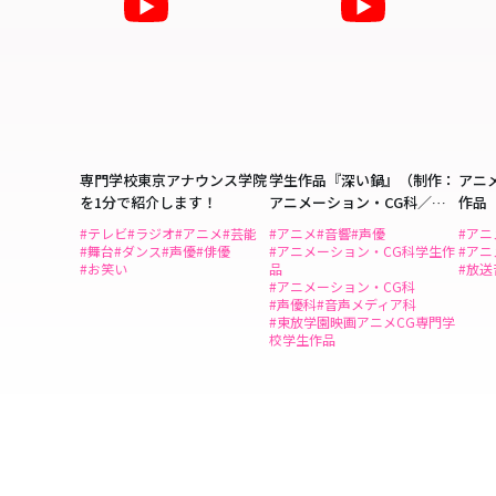
専門学校東京アナウンス学院
学生作品『深い鍋』（制作：
アニ
を1分で紹介します！
アニメーション・CG科／
作品
Voice：声優科／Sound：音
#テレビ
#ラジオ
#アニメ
#芸能
#アニメ
#音響
#声優
#アニ
声メディア科）
#舞台
#ダンス
#声優
#俳優
#アニメーション・CG科学生作
#アニ
#お笑い
品
#放送
#アニメーション・CG科
#声優科
#音声メディア科
#東放学園映画アニメCG専門学
校学生作品