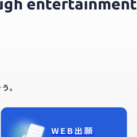
rough entertainme
そう。
WEB出願