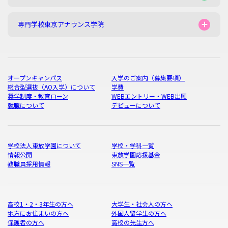
専門学校東京アナウンス学院
オープンキャンパス
入学のご案内（募集要項）
総合型選抜（AO入学）について
学費
奨学制度・教育ローン
WEBエントリー・WEB出願
就職について
デビューについて
学校法人東放学園について
学校・学科一覧
情報公開
東放学園応援基金
教職員採用情報
SNS一覧
高校1・2・3年生の方へ
大学生・社会人の方へ
地方にお住まいの方へ
外国人留学生の方へ
保護者の方へ
高校の先生方へ