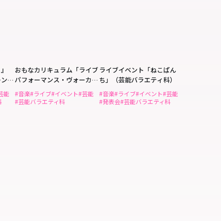
！』
おもなカリキュラム「ライブ
ライブイベント「ねこぱん
レント
パフォーマンス・ヴォーカル
ち」（芸能バラエティ科）
ライブ」（芸能バラエティ
芸能
#音楽
#ライブ
#イベント
#芸能
#音楽
#ライブ
#イベント
#芸能
科）
科
#芸能バラエティ科
#発表会
#芸能バラエティ科