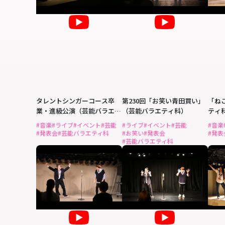
タレントシンガーコース卒
第230回「お笑い青田買い」
「ね
業・進級公演（芸能バラエテ
（芸能バラエティ科）
ティ
ィ科）
#音楽
#ライブ
#イベント
#芸能
#ライブ
#イベント
#芸能
#音楽
#発表会
#芸能バラエティ科
#お笑い
#発表会
#発表
#芸能バラエティ科