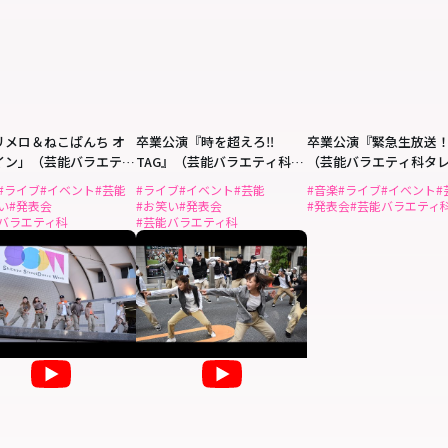
リメロ＆ねこぱんち オ
卒業公演『時を超えろ‼
卒業公演『緊急生放送
イン」（芸能バラエティ
TAG』（芸能バラエティ科お
（芸能バラエティ科タ
笑いタレント・バラエティタ
シンガーコース）
#ライブ
#イベント
#芸能
#ライブ
#イベント
#芸能
#音楽
#ライブ
#イベント
#
レントコース）
い
#発表会
#お笑い
#発表会
#発表会
#芸能バラエティ
バラエティ科
#芸能バラエティ科