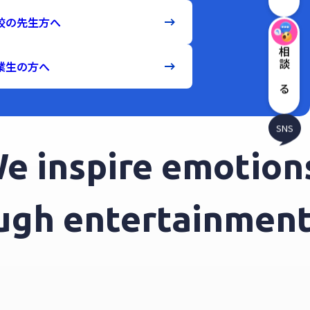
校の先生方へ
相談する
業生の方へ
SNS
inspire emotions 
hrough entertainme