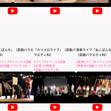
こぱんち」（芸能バラエ
「カリメロライブ」（芸能バ
音楽ライブ「ねこぱん
科）
ラエティ科）
（芸能バラエティ科）
#ライブ
#イベント
#芸能
#ライブ
#イベント
#芸能
#音楽
#ライブ
#イベント
#
会
#芸能バラエティ科
#お笑い
#発表会
#発表会
#芸能バラエティ
#芸能バラエティ科