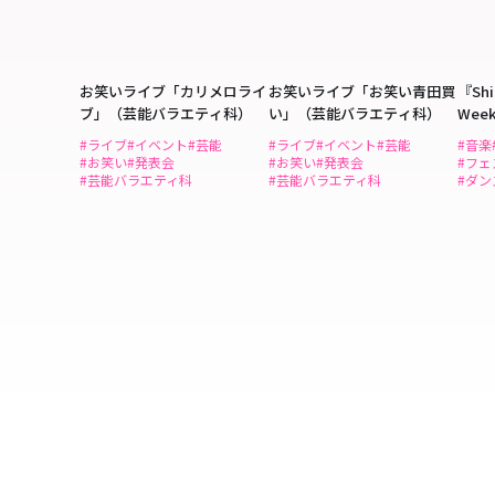
お笑いライブ「カリメロライ
お笑いライブ「お笑い青田買
『Shi
ブ」（芸能バラエティ科）
い」（芸能バラエティ科）
We
ンス
#ライブ
#イベント
#芸能
#ライブ
#イベント
#芸能
#音楽
#お笑い
#発表会
#お笑い
#発表会
#フェ
#芸能バラエティ科
#芸能バラエティ科
#ダ