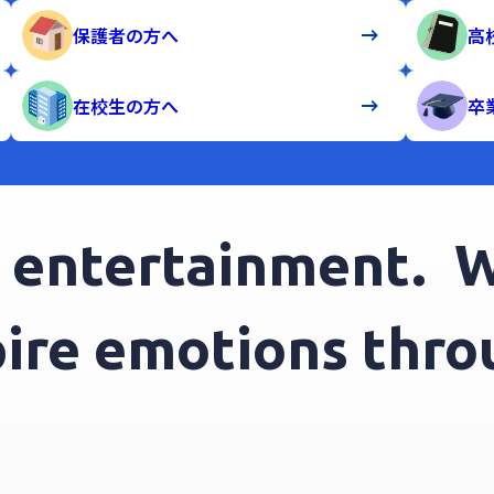
保護者の方へ
高
在校生の方へ
卒
ntertainment.
We 
nspire emotions t