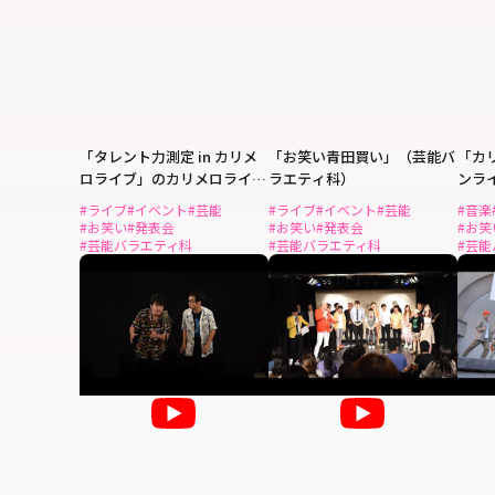
「タレント力測定 in カリメ
「お笑い青田買い」（芸能バ
「カ
ロライブ」のカリメロライブ
ラエティ科）
ンラ
の様子（芸能バラエティ科）
科）
#ライブ
#イベント
#芸能
#ライブ
#イベント
#芸能
#音楽
#お笑い
#発表会
#お笑い
#発表会
#お笑
#芸能バラエティ科
#芸能バラエティ科
#芸能