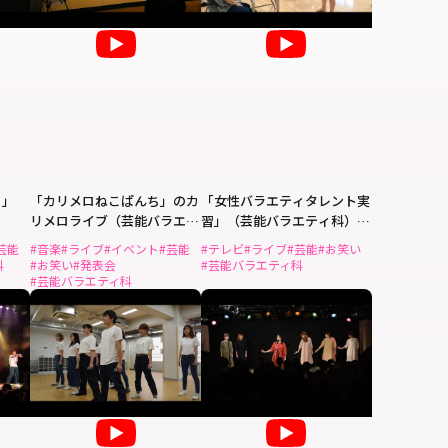
ち」
「カリメロねこぱんち」のカ
「女性バラエティタレント実
リメロライブ（芸能バラエテ
習」（芸能バラエティ科）
ィ科）
ゲスト：ハリウリサさん
芸能
#音楽
#ライブ
#イベント
#芸能
#テレビ
#ライブ
#芸能
#お笑い
科
#お笑い
#発表会
#芸能バラエティ科
#芸能バラエティ科