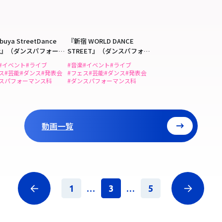
buya StreetDance
『新宿 WORLD DANCE
ek』（ダンスパフォーマ
STREET』（ダンスパフォー
科）
マンス科）
#イベント
#ライブ
#音楽
#イベント
#ライブ
ス
#芸能
#ダンス
#発表会
#フェス
#芸能
#ダンス
#発表会
ンスパフォーマンス科
#ダンスパフォーマンス科
動画一覧
1
...
3
...
5