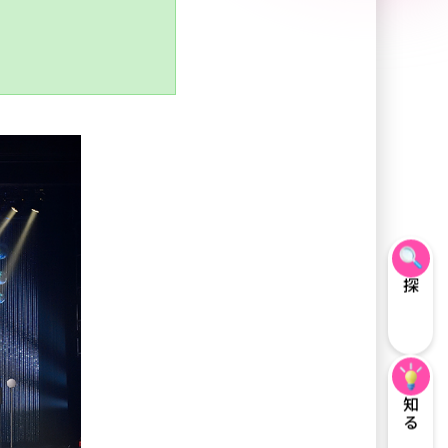
探す
知る