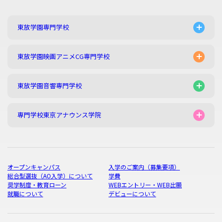
東放学園専門学校
東放学園映画アニメCG専門学校
東放学園音響専門学校
専門学校東京アナウンス学院
オープンキャンパス
入学のご案内（募集要項）
総合型選抜（AO入学）について
学費
奨学制度・教育ローン
WEBエントリー・WEB出願
就職について
デビューについて