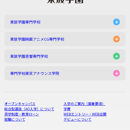
東放学園専門学校
東放学園映画アニメCG専門学校
東放学園音響専門学校
専門学校東京アナウンス学院
オープンキャンパス
入学のご案内（募集要項）
総合型選抜（AO入学）について
学費
奨学制度・教育ローン
WEBエントリー・WEB出願
就職について
デビューについて