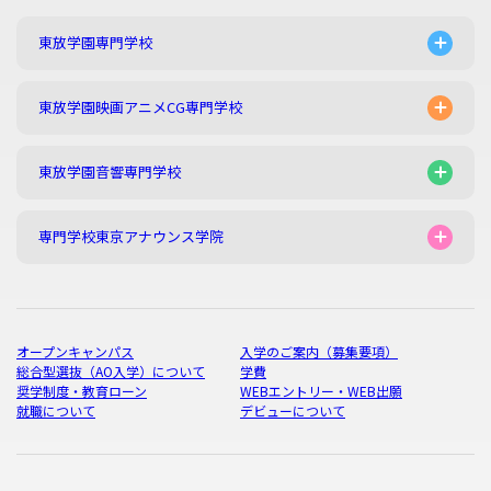
東放学園専門学校
東放学園映画アニメCG専門学校
東放学園音響専門学校
専門学校東京アナウンス学院
オープンキャンパス
入学のご案内（募集要項）
総合型選抜（AO入学）について
学費
奨学制度・教育ローン
WEBエントリー・WEB出願
就職について
デビューについて