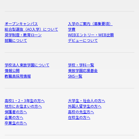
オープンキャンパス
入学のご案内（募集要項）
総合型選抜（AO入学）について
学費
奨学制度・教育ローン
WEBエントリー・WEB出願
就職について
デビューについて
学校法人東放学園について
学校・学科一覧
情報公開
東放学園応援基金
教職員採用情報
SNS一覧
高校1・2・3年生の方へ
大学生・社会人の方へ
地方にお住まいの方へ
外国人留学生の方へ
保護者の方へ
高校の先生方へ
企業の方へ
在校生の方へ
卒業生の方へ