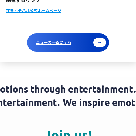
在多ヒデハル公式ホームページ
ニュース一覧に戻る
ions through entertainment.
W
 entertainment.
We inspire em
Join us!