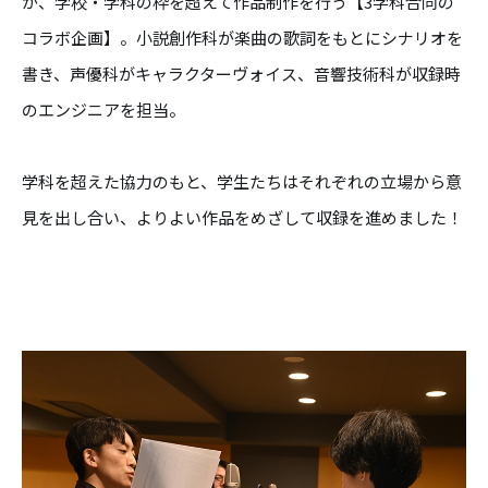
が、学校・学科の枠を超えて作品制作を行う【3学科合同の
コラボ企画】。小説創作科が楽曲の歌詞をもとにシナリオを
書き、声優科がキャラクターヴォイス、音響技術科が収録時
のエンジニアを担当。
学科を超えた協力のもと、学生たちはそれぞれの立場から意
見を出し合い、よりよい作品をめざして収録を進めました！