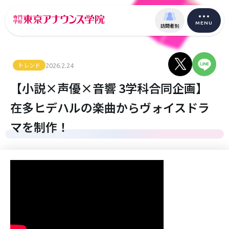
MENU
訪問者別
トレンド
2026.2.24
【小説×声優×音響 3学科合同企画】
在多ヒデハルの楽曲からヴォイスドラ
マを制作！