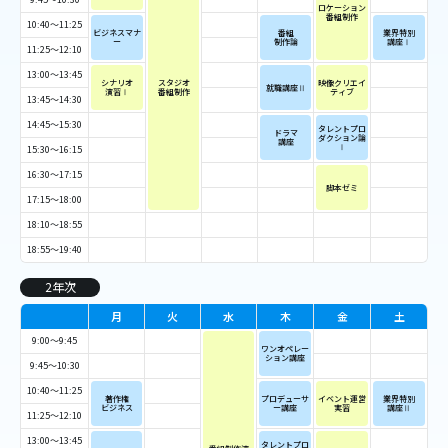
ロケーション
番組制作
10:40～11:25
ビジネス
マナ
番組
業界特別
ー
制作論
講座Ⅰ
11:25～12:10
13:00～13:45
シナリオ
スタジオ
映像クリエイ
就職講座Ⅱ
演習Ⅰ
番組制作
ティブ
13:45～14:30
14:45～15:30
タレントプロ
ドラマ
ダクション論
講座
Ⅰ
15:30～16:15
16:30～17:15
脚本ゼミ
17:15～18:00
18:10～18:55
18:55～19:40
2年次
月
火
水
木
金
土
9:00～9:45
ワンオペレー
ション講座
9:45～10:30
10:40～11:25
著作権
プロデューサ
イベント運営
業界特別
ビジネス
ー講座
実習
講座Ⅱ
11:25～12:10
13:00～13:45
タレントプロ