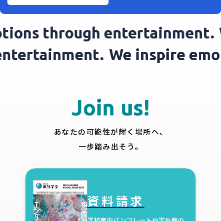
ons through entertainment.
We
h entertainment.
We inspire e
Join us!
あなたの可能性が輝く場所へ、
一歩踏み出そう。
資料請求
学校案内パンフレットや学生寮の