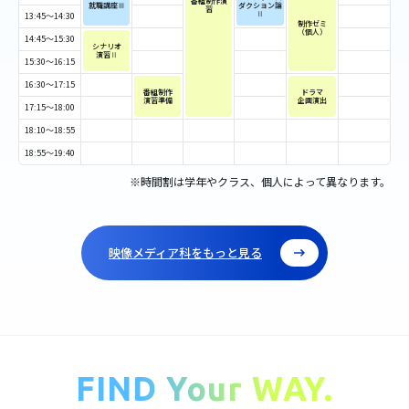
番組制作演
就職講座Ⅲ
ダクション論
習
Ⅱ
13:45～14:30
制作ゼミ
（個人）
14:45～15:30
シナリオ
演習Ⅱ
15:30～16:15
16:30～17:15
番組制作
ドラマ
演習準備
企画演出
17:15～18:00
18:10～18:55
18:55～19:40
※時間割は学年やクラス、個人によって異なります。
映像メディア科をもっと見る
FIND Your WAY.