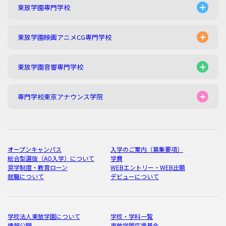
東放学園専門学校
東放学園映画アニメCG専門学校
東放学園音響専門学校
専門学校東京アナウンス学院
オープンキャンパス
入学のご案内（募集要項）
総合型選抜（AO入学）について
学費
奨学制度・教育ローン
WEBエントリー・WEB出願
就職について
デビューについて
学校法人東放学園について
学校・学科一覧
情報公開
東放学園応援基金