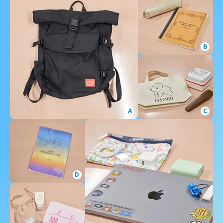
B
A
C
D