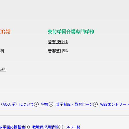
音響技術科
像科
音響芸術科
G科
（AO入学）について
学費
奨学制度・教育ローン
WEBエントリー
放学園応援基金
教職員採用情報
SNS一覧