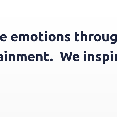
 emotions through
rtainment.
We ins