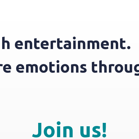
 entertainment.
W
pire emotions thr
Join us!