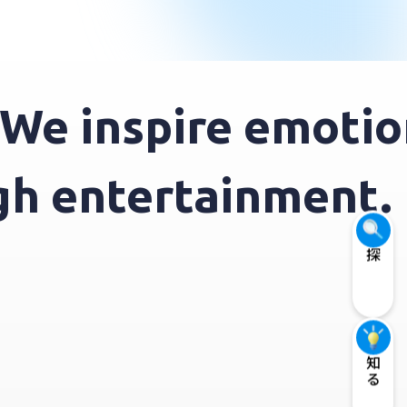
e inspire emotion
ough entertainment
探す
知る