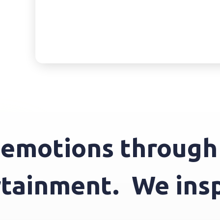
motions through e
tertainment.
We i