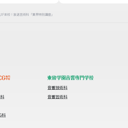
生が来校！放送芸術科「業界特別講座」
音響技術科
像科
音響芸術科
G科