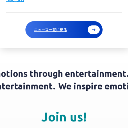
ニュース一覧に戻る
tions through entertainment.
W
 entertainment.
We inspire em
Join us!