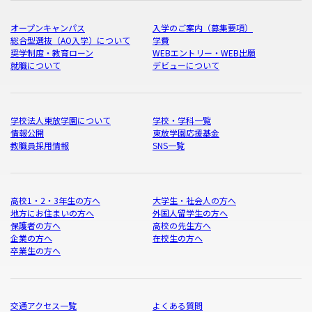
オープンキャンパス
入学のご案内（募集要項）
総合型選抜（AO入学）について
学費
奨学制度・教育ローン
WEBエントリー・WEB出願
就職について
デビューについて
学校法人東放学園について
学校・学科一覧
情報公開
東放学園応援基金
教職員採用情報
SNS一覧
高校1・2・3年生の方へ
大学生・社会人の方へ
地方にお住まいの方へ
外国人留学生の方へ
保護者の方へ
高校の先生方へ
企業の方へ
在校生の方へ
卒業生の方へ
交通アクセス一覧
よくある質問