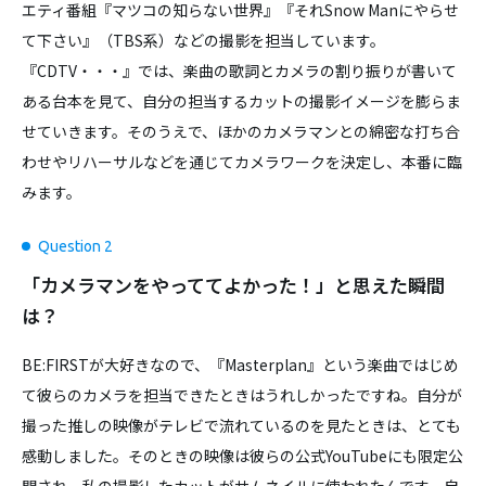
エティ番組『マツコの知らない世界』『それSnow Manにやらせ
て下さい』（TBS系）などの撮影を担当しています。
『CDTV・・・』では、楽曲の歌詞とカメラの割り振りが書いて
ある台本を見て、自分の担当するカットの撮影イメージを膨らま
せていきます。そのうえで、ほかのカメラマンとの綿密な打ち合
わせやリハーサルなどを通じてカメラワークを決定し、本番に臨
みます。
Question 2
「カメラマンをやっててよかった！」と思えた瞬間
は？
BE:FIRSTが大好きなので、『Masterplan』という楽曲ではじめ
て彼らのカメラを担当できたときはうれしかったですね。自分が
撮った推しの映像がテレビで流れているのを見たときは、とても
感動しました。そのときの映像は彼らの公式YouTubeにも限定公
開され、私の撮影したカットがサムネイルに使われたんです。自