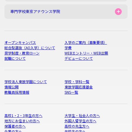
専門学校東京アナウンス学院
オープンキャンパス
入学のご案内（募集要項）
総合型選抜（AO入学）について
学費
奨学制度・教育ローン
WEBエントリー・WEB出願
就職について
デビューについて
学校法人東放学園について
学校・学科一覧
情報公開
東放学園応援基金
教職員採用情報
SNS一覧
高校1・2・3年生の方へ
大学生・社会人の方へ
地方にお住まいの方へ
外国人留学生の方へ
保護者の方へ
高校の先生方へ
企業の方へ
在校生の方へ