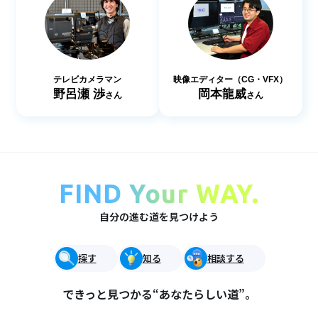
テレビカメラマン
映像エディター（CG・VFX）
野呂瀬 渉
岡本龍威
さん
さん
FIND Your WAY.
自分の進む道を見つけよう
探す
知る
相談する
できっと見つかる“あなたらしい道”。