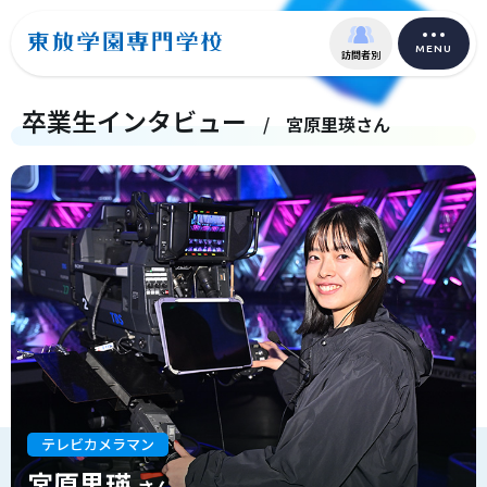
MENU
訪問者別
卒業生インタビュー
/
宮原里瑛さん
テレビカメラマン
宮原里瑛
さん