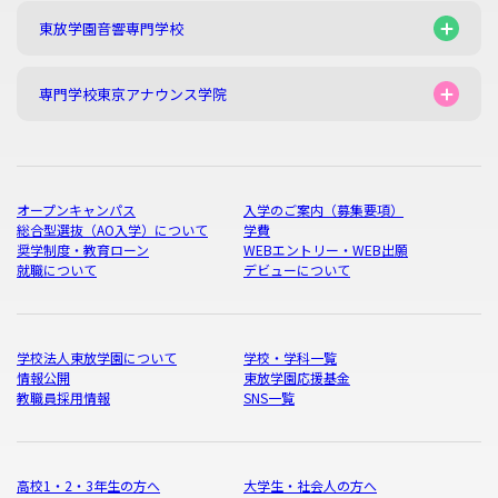
東放学園音響専門学校
専門学校東京アナウンス学院
オープンキャンパス
入学のご案内（募集要項）
総合型選抜（AO入学）について
学費
奨学制度・教育ローン
WEBエントリー・WEB出願
就職について
デビューについて
学校法人東放学園について
学校・学科一覧
情報公開
東放学園応援基金
教職員採用情報
SNS一覧
高校1・2・3年生の方へ
大学生・社会人の方へ