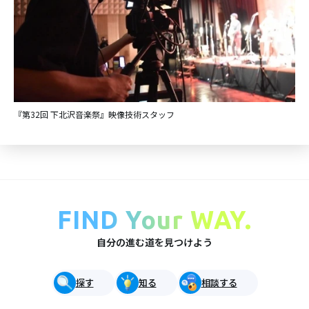
『第32回 下北沢音楽祭』映像技術スタッフ
FIND Your WAY.
自分の進む道を見つけよう
探す
知る
相談する