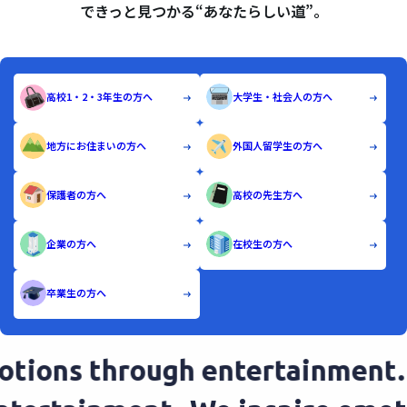
できっと見つかる“あなたらしい道”。
高校1・2・3年生の方へ
大学生・社会人の方へ
地方にお住まいの方へ
外国人留学生の方へ
保護者の方へ
高校の先生方へ
企業の方へ
在校生の方へ
卒業生の方へ
ons through entertainment.
We