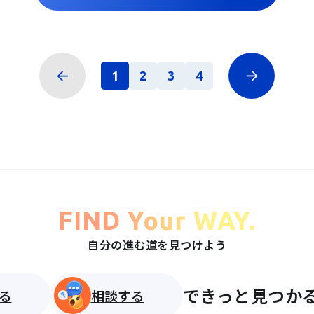
1
2
3
4
FIND Your WAY.
自分の進む道を見つけよう
できっと見つかる
る
相談する