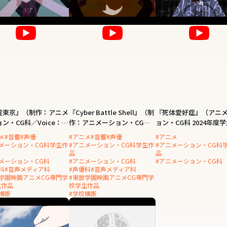
霊東京』（制作：アニメ
『Cyber Battle Shell』（制
『死体愛好症』（アニ
ン・CG科／Voice：声
作：アニメーション・CG科
ョン・CG科 2024年度
Sound：音声メディ
／Voice：声優科／Sound：
品）
メ
#音響
#声優
#アニメ
#音響
#声優
#アニメ
）
音声メディア科）
メーション・CG科学生作
#アニメーション・CG科学生作
#アニメーション・CG科
品
品
メーション・CG科
#アニメーション・CG科
#アニメーション・CG科
科
#音声メディア科
#声優科
#音声メディア科
学園映画アニメCG専門学
#東放学園映画アニメCG専門学
生作品
校学生作品
横断
#学校横断