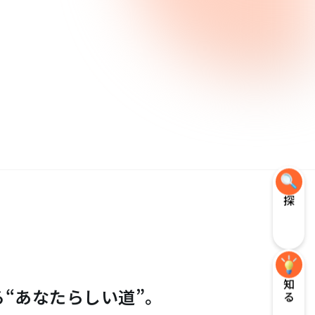
探す
知る
“あなたらしい道”。