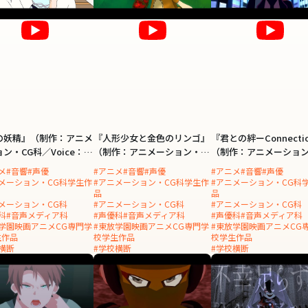
の妖精』（制作：アニメ
『人形少女と金色のリンゴ』
『君との絆ーConnecti
ン・CG科／Voice：声
（制作：アニメーション・
（制作：アニメーショ
Sound：音声メディ
CG科／Voice：声優科／
CG科／Voice：声優科
メ
#音響
#声優
#アニメ
#音響
#声優
#アニメ
#音響
#声優
）
Sound：音声メディア科）
Sound：音声メディア
メーション・CG科学生作
#アニメーション・CG科学生作
#アニメーション・CG科
品
品
メーション・CG科
#アニメーション・CG科
#アニメーション・CG科
科
#音声メディア科
#声優科
#音声メディア科
#声優科
#音声メディア科
学園映画アニメCG専門学
#東放学園映画アニメCG専門学
#東放学園映画アニメCG
生作品
校学生作品
校学生作品
横断
#学校横断
#学校横断