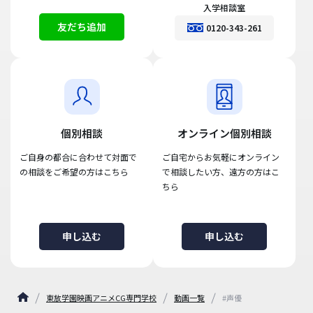
入学相談室
友だち追加
0120-343-261
個別相談
オンライン個別相談
ご自身の都合に合わせて対面で
ご自宅からお気軽にオンライン
の相談をご希望の方はこちら
で相談したい方、遠方の方はこ
ちら
申し込む
申し込む
東放学園映画アニメCG専門学校
動画一覧
#声優