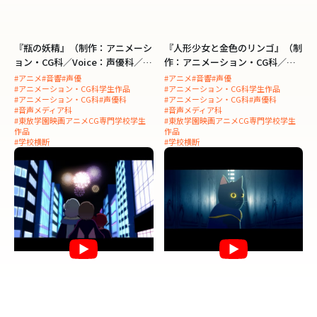
『瓶の妖精』（制作：アニメーシ
『人形少女と金色のリンゴ』（制
ョン・CG科／Voice：声優科／
作：アニメーション・CG科／
Sound：音声メディア科）
Voice：声優科／Sound：音声メ
#アニメ
#音響
#声優
#アニメ
#音響
#声優
#アニメーション・CG科学生作品
#アニメーション・CG科学生作品
ディア科）
#アニメーション・CG科
#声優科
#アニメーション・CG科
#声優科
#音声メディア科
#音声メディア科
#東放学園映画アニメCG専門学校学生
#東放学園映画アニメCG専門学校学生
作品
作品
#学校横断
#学校横断