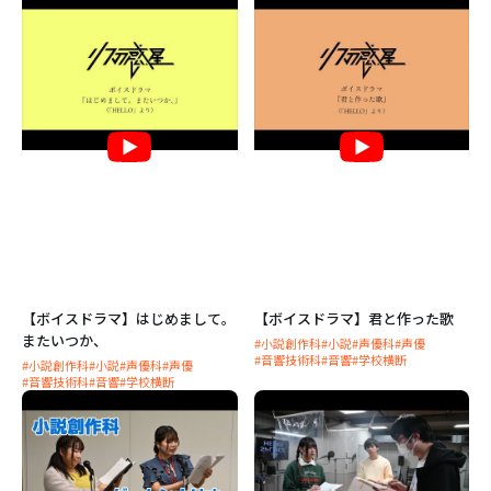
【ボイスドラマ】はじめまして。
【ボイスドラマ】君と作った歌
またいつか、
#小説創作科
#小説
#声優科
#声優
#音響技術科
#音響
#学校横断
#小説創作科
#小説
#声優科
#声優
#音響技術科
#音響
#学校横断