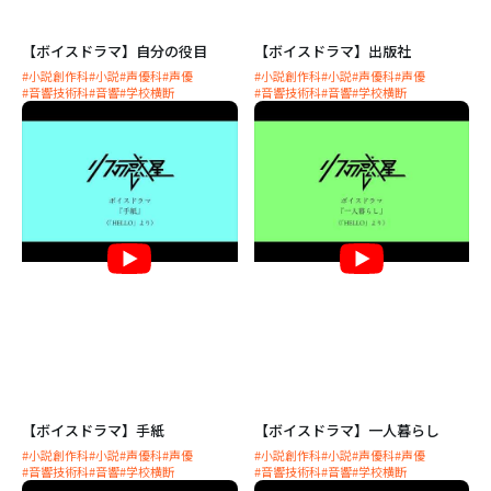
【ボイスドラマ】自分の役目
【ボイスドラマ】出版社
#小説創作科
#小説
#声優科
#声優
#小説創作科
#小説
#声優科
#声優
#音響技術科
#音響
#学校横断
#音響技術科
#音響
#学校横断
【ボイスドラマ】手紙
【ボイスドラマ】一人暮らし
#小説創作科
#小説
#声優科
#声優
#小説創作科
#小説
#声優科
#声優
#音響技術科
#音響
#学校横断
#音響技術科
#音響
#学校横断