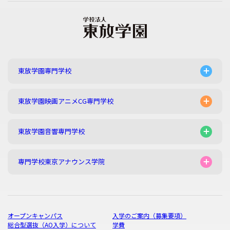
東放学園専門学校
東放学園映画アニメCG専門学校
東放学園音響専門学校
専門学校東京アナウンス学院
オープンキャンパス
入学のご案内（募集要項）
総合型選抜（AO入学）について
学費