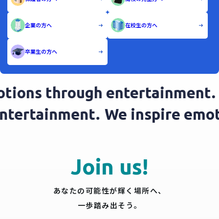
企業の方へ
在校生の方へ
卒業生の方へ
ions through entertainment.
W
 entertainment.
We inspire em
Join us!
あなたの可能性が輝く場所へ、
一歩踏み出そう。