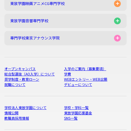
東放学園映画アニメCG専門学校
東放学園音響専門学校
専門学校東京アナウンス学院
オープンキャンパス
入学のご案内（募集要項）
総合型選抜（AO入学）について
学費
奨学制度・教育ローン
WEBエントリー・WEB出願
就職について
デビューについて
学校法人東放学園について
学校・学科一覧
情報公開
東放学園応援基金
教職員採用情報
SNS一覧