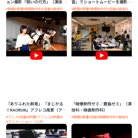
ョン撮影『想いの行方』（演技
習」でショートムービーを撮影
科・映画制作科）
（映画制作科・演技科）
#映画
#俳優
#映画制作科
#芸能
#演技科
#映画
#俳優
#映画制作科
#芸能
#演技科
『ありふれた群青』 『まじかる
「映像制作ゼミ／鹿島ゼミ」（演
☆KAORUN』アフレコ風景（アニ
技科・映画制作科）
メ制作：アニメーション・CG科
#アニメ
#芸能
#声優
#アフレコ
#声優科
#映画
#俳優
#芸能
#映画制作科
#演技科
#アニメーション・CG科
／キャラクターヴォイス：声優
科）