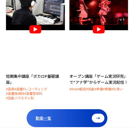
短期集中講座「ボカロP基礎講
オープン講座「ゲーム実況研究」
座」
で“アナ学”からゲーム実況配信！
#音楽
#音響
#レコーディング
#Web
#配信
#芸能
#声優
#俳優
#お笑い
#音響技術科
#音響芸術科
#芸能バラエティ科
動画一覧