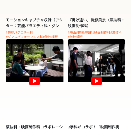
モーションキャプチャ収録（アク
『掛け違い』撮影風景（演技科・
ター：芸能バラエティ科・ダンス
映画制作科）
パフォーマンス科／演出：アニメ
#芸能バラエティ科
#映画
#俳優
#芸能
#映画制作科
#演技科
#ダンスパフォーマンス科
#学校横断
#学校横断
ーション・CG科）
演技科・映画制作科コラボレーシ
2学科がコラボ！「映画制作実