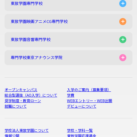
東放学園専門学校
東放学園映画アニメCG専門学校
東放学園音響専門学校
専門学校東京アナウンス学院
オープンキャンパス
入学のご案内（募集要項）
総合型選抜（AO入学）について
学費
奨学制度・教育ローン
WEBエントリー・WEB出願
就職について
デビューについて
学校法人東放学園について
学校・学科一覧
情報公開
東放学園応援基金