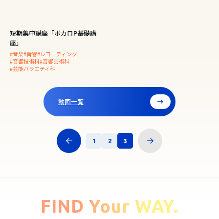
短期集中講座「ボカロP基礎講
座」
#音楽
#音響
#レコーディング
#音響技術科
#音響芸術科
#芸能バラエティ科
動画一覧
1
2
3
FIND Your WAY.