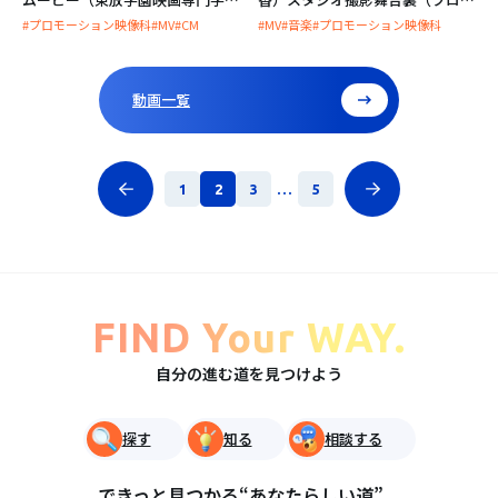
校）
ーション映像科）
#プロモーション映像科
#MV
#CM
#MV
#音楽
#プロモーション映像科
動画一覧
1
2
3
...
5
FIND Your WAY.
自分の進む道を見つけよう
探す
知る
相談する
できっと見つかる“あなたらしい道”。