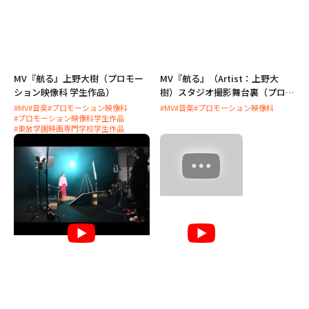
MV『航る』上野大樹（プロモー
MV『航る』（Artist：上野大
ション映像科 学生作品）
樹）スタジオ撮影舞台裏（プロモ
ーション映像科）
#MV
#音楽
#プロモーション映像科
#MV
#音楽
#プロモーション映像科
#プロモーション映像科学生作品
#東放学園映画専門学校学生作品