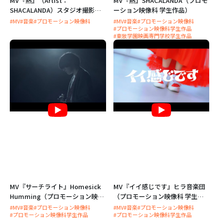
MV『熱』（Artist：
MV『熱』SHACALANDA（プロモ
SHACALANDA）スタジオ撮影風
ーション映像科 学生作品）
景（プロモーション映像科）
#MV
#音楽
#プロモーション映像科
#MV
#音楽
#プロモーション映像科
#プロモーション映像科学生作品
#東放学園映画専門学校学生作品
MV『サーチライト』Homesick
MV『イイ感じです』ヒラ音楽団
Humming（プロモーション映像
（プロモーション映像科 学生作
科 学生作品）
品）
#MV
#音楽
#プロモーション映像科
#MV
#音楽
#プロモーション映像科
#プロモーション映像科学生作品
#プロモーション映像科学生作品