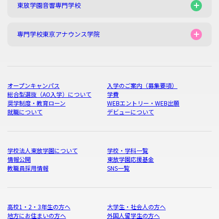
東放学園音響専門学校
専門学校東京アナウンス学院
オープンキャンパス
入学のご案内（募集要項）
総合型選抜（AO入学）について
学費
奨学制度・教育ローン
WEBエントリー・WEB出願
就職について
デビューについて
学校法人東放学園について
学校・学科一覧
情報公開
東放学園応援基金
教職員採用情報
SNS一覧
高校1・2・3年生の方へ
大学生・社会人の方へ
地方にお住まいの方へ
外国人留学生の方へ