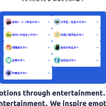
高校1・2・3年生の方へ
大学生・社会人の方へ
地方にお住まいの方へ
外国人留学生の方へ
保護者の方へ
高校の先生方へ
企業の方へ
在校生の方へ
卒業生の方へ
ions through entertainment.
W
 entertainment.
We inspire em