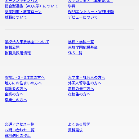
オープンキャンパス
入学のご案内（募集要項）
総合型選抜（AO入学）について
学費
奨学制度・教育ローン
WEBエントリー・WEB出願
就職について
デビューについて
学校法人東放学園について
学校・学科一覧
情報公開
東放学園応援基金
教職員採用情報
SNS一覧
高校1・2・3年生の方へ
大学生・社会人の方へ
地方にお住まいの方へ
外国人留学生の方へ
保護者の方へ
高校の先生方へ
企業の方へ
在校生の方へ
卒業生の方へ
交通アクセス一覧
よくある質問
お問い合わせ一覧
資料請求
資料送付の停止