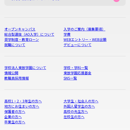
オープンキャンパス
入学のご案内（募集要項）
総合型選抜（AO入学）について
学費
奨学制度・教育ローン
WEBエントリー・WEB出願
就職について
デビューについて
学校法人東放学園について
学校・学科一覧
情報公開
東放学園応援基金
教職員採用情報
SNS一覧
高校1・2・3年生の方へ
大学生・社会人の方へ
地方にお住まいの方へ
外国人留学生の方へ
保護者の方へ
高校の先生方へ
企業の方へ
在校生の方へ
卒業生の方へ