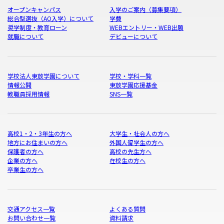
オープンキャンパス
入学のご案内（募集要項）
総合型選抜（AO入学）について
学費
奨学制度・教育ローン
WEBエントリー・WEB出願
就職について
デビューについて
学校法人東放学園について
学校・学科一覧
情報公開
東放学園応援基金
教職員採用情報
SNS一覧
高校1・2・3年生の方へ
大学生・社会人の方へ
地方にお住まいの方へ
外国人留学生の方へ
保護者の方へ
高校の先生方へ
企業の方へ
在校生の方へ
卒業生の方へ
交通アクセス一覧
よくある質問
お問い合わせ一覧
資料請求