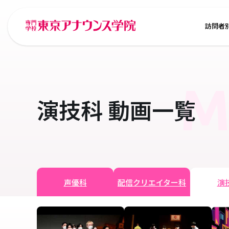
訪問者
M
演技科
動画一覧
声優科
配信クリエイター科
演