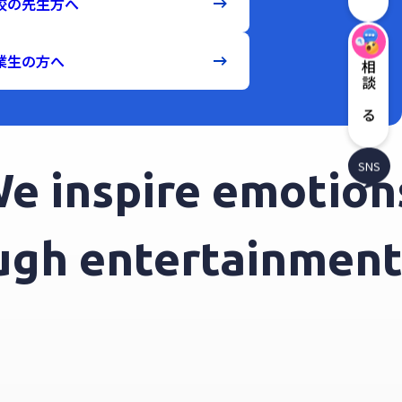
校の先生方へ
業生の方へ
相談する
SNS
inspire emotions 
rough entertainme