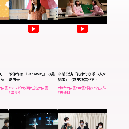
制
映像作品『Far away』の撮
卒業公演『花嫁付き添い人の
るめ
影風景
秘密』（富田稔英ゼミ）
#俳優
#テレビ
#映画
#芸能
#俳優
#舞台
#俳優
#声優
#発表
#演技科
#演技科
#声優科