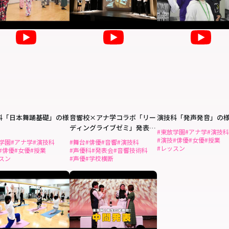
科「日本舞踊基礎」の様
音響校×アナ学コラボ「リー
演技科「発声発音」の
ディングライブゼミ」発表会
#東放学園
#アナ学
#演技
の様子
#演技
#俳優
#女優
#授業
学園
#アナ学
#演技科
#舞台
#俳優
#音響
#演技科
#レッスン
#俳優
#女優
#授業
#声優科
#発表会
#音響技術科
スン
#声優
#学校横断