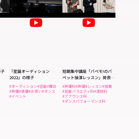
様子
『星誕オーディション
短期集中講座「パぺモ!のパ
2022』の様子
ペット操演レッスン」発表の
科
様子
#オーディション
#芸能
#舞台
#声優科
#声優
#レッスン
#授業
#声優
#俳優
#お笑い
#ダンス
#芸能バラエティ科
#演技科
#イベント
#アナウンス科
#ダンスパフォーマンス科