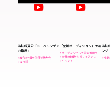
演技科夏公『ニーベルンゲン
「星誕オーディション」予選
演技
の指環』
ング
#オーディション
#芸能
#舞台
#声優
#俳優
#お笑い
#ダンス
#舞台
#芸能
#俳優
#発表会
#授業
#イベント
#演技科