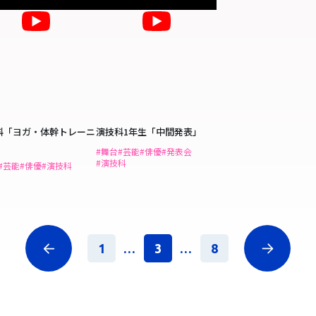
科「ヨガ・体幹トレーニ
演技科1年生「中間発表」
」
#舞台
#芸能
#俳優
#発表会
#演技科
#芸能
#俳優
#演技科
1
...
3
...
8