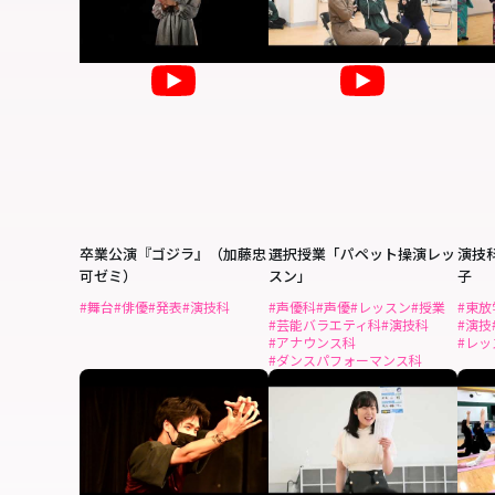
卒業公演『ゴジラ』（加藤忠
選択授業「パペット操演レッ
演技
可ゼミ）
スン」
子
#舞台
#俳優
#発表
#演技科
#声優科
#声優
#レッスン
#授業
#東放
#芸能バラエティ科
#演技科
#演技
#アナウンス科
#レッ
#ダンスパフォーマンス科