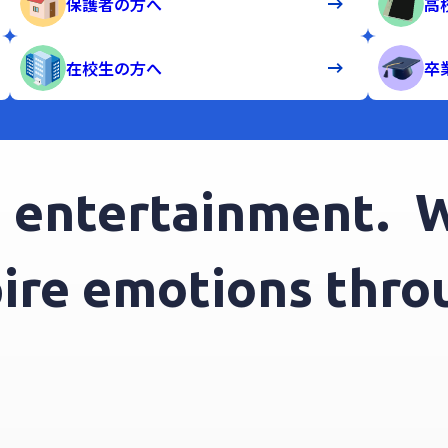
保護者の方へ
高
在校生の方へ
卒
ntertainment.
We 
spire emotions th