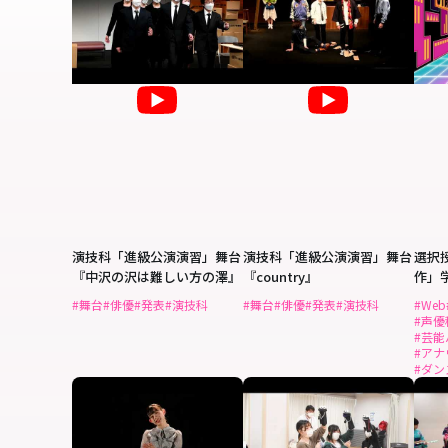
演技科「進級公演演習」舞台
演技科「進級公演演習」舞台
選択授
『中沢の沢は難しい方の澤』
『country』
作」学
#舞台
#俳優
#発表
#演技科
#舞台
#俳優
#発表
#演技科
#Web
#声優
#芸
#アナ
#ダ