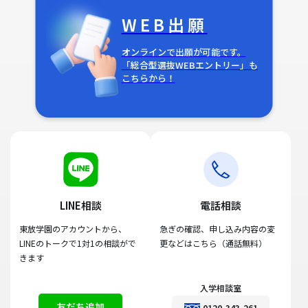
WEB出願
オンラインで出願が可能です。
「総合型選抜WEBエントリー」も
こちらから！
LINE相談
電話相談
東放学園のアカウントから、
急ぎの確認、申し込み内容の変
LINEのトークで1対1の相談がで
更などはこちら（通話無料）
きます
入学相談室
友だち追加
0120-343-261