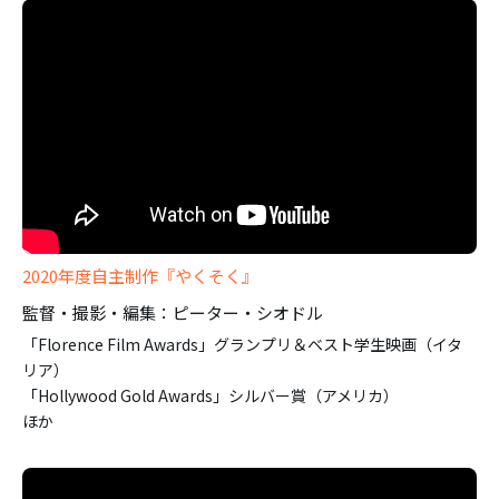
2020年度自主制作『やくそく』
監督・撮影・編集：ピーター・シオドル
「Florence Film Awards」グランプリ＆ベスト学生映画（イタ
リア）
「Hollywood Gold Awards」シルバー賞（アメリカ）
ほか