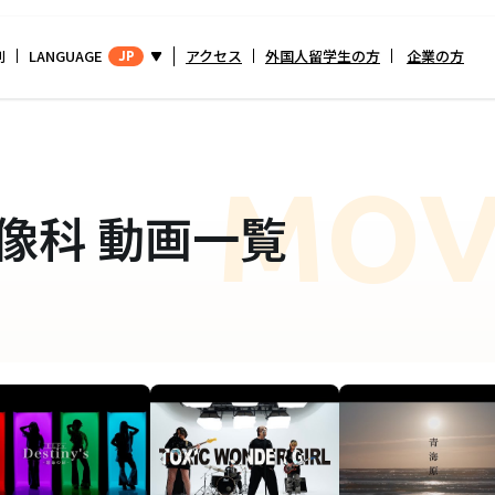
別
LANGUAGE
アクセス
外国人留学生の方
企業の方
JP
MOV
像科
動画一覧