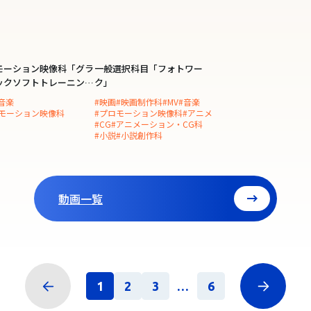
モーション映像科「グラ
一般選択科目「フォトワー
ックソフトトレーニン
ク」
音楽
#映画
#映画制作科
#MV
#音楽
ロモーション映像科
#プロモーション映像科
#アニメ
#CG
#アニメーション・CG科
#小説
#小説創作科
動画一覧
1
2
3
...
6