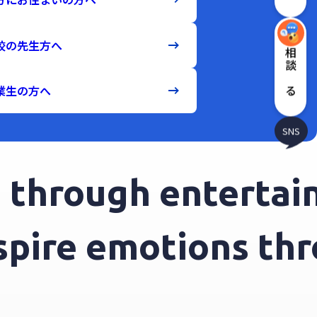
校の先生方へ
相談する
業生の方へ
SNS
hrough entertainm
inspire emotions 