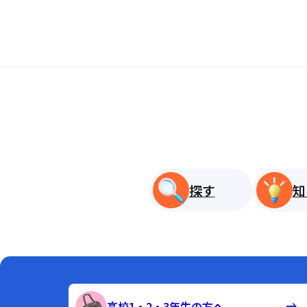
探す
知
高校1・2・3年生の方へ