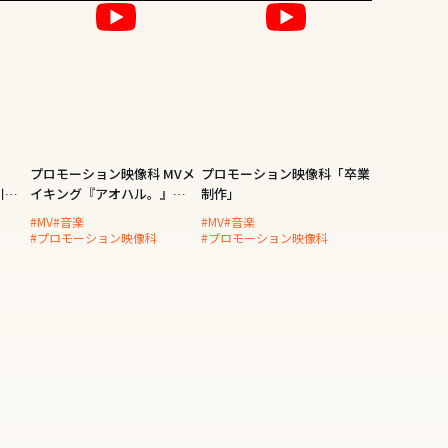
プロモーション映像科 MVメ
プロモーション映像科「卒業
川美
イキング『アオハル。』
制作」
Artist：坂本櫻
#MV
#音楽
#MV
#音楽
#プロモーション映像科
#プロモーション映像科