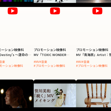
モーション映像科
プロモーション映像科
プロモーション映像科
Destiny's ～運命の扉
MV『TOXIC WONDER
MV『青海原』Artist：
tist：ELFy
GIRL』Artist：Bug Holic
美和
音楽
#MV
#音楽
#MV
#音楽
ロモーション映像科
#プロモーション映像科
#プロモーション映像科