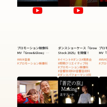
プロモーション映像科
ダンスショーケース『Grow
プロ
MV『Grow&Glow』
Stock 2025』を開催！
MV『
Artist：松本英子
～』Ar
#MV
#音楽
#イベント
#ダンス
#発表会
#MV
#
#プロモーション映像科
#照明クリエイティブ科
#プ
#プロモーション映像科
#音響技術科
#音響芸術科
#ダンスパフォーマンス科