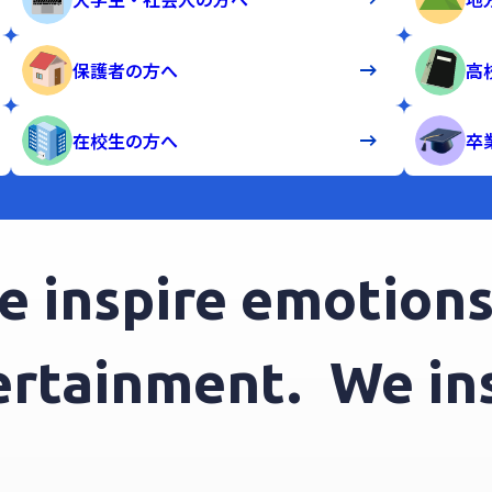
保護者の方へ
高
在校生の方へ
卒
nspire emotions t
ntertainment.
We 