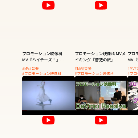
プロモーション映像科
プロモーション映像科 MVメ
プロ
MV『ハイチーズ！』
イキング『蒼茫の旅』
MV『
Artist：ヒラ音楽団
Artist：北守さいか
守さ
#MV
#音楽
#MV
#音楽
#MV
#
#プロモーション映像科
#プロモーション映像科
#プ