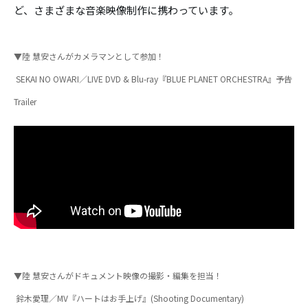
ど、さまざまな音楽映像制作に携わっています。
▼陸 慧安さんがカメラマンとして参加！
SEKAI NO OWARI／LIVE DVD & Blu-ray『BLUE PLANET ORCHESTRA』予告
Trailer
▼陸 慧安さんがドキュメント映像の撮影・編集を担当！
鈴木愛理／MV『ハートはお手上げ』(Shooting Documentary)