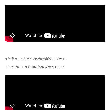
▼陸 慧安さんがライブ映像の制作として参加！
L'Arc〜en〜Ciel『30th L'Anniversary TOUR』