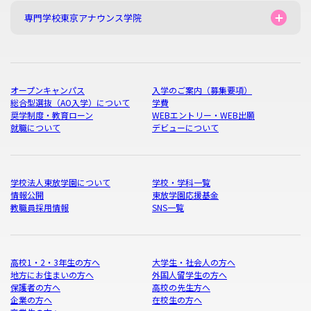
専門学校東京アナウンス学院
オープンキャンパス
入学のご案内（募集要項）
総合型選抜（AO入学）について
学費
奨学制度・教育ローン
WEBエントリー・WEB出願
就職について
デビューについて
学校法人東放学園について
学校・学科一覧
情報公開
東放学園応援基金
教職員採用情報
SNS一覧
高校1・2・3年生の方へ
大学生・社会人の方へ
地方にお住まいの方へ
外国人留学生の方へ
保護者の方へ
高校の先生方へ
企業の方へ
在校生の方へ