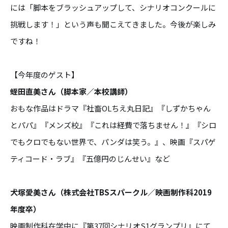
には「脚本をブラッシュアップして、シナリオコンクールに
挑戦します！」という声も聞こえてきました。今後が楽しみ
ですね！
【今年度のゲスト】
蛭田直美さん（脚本家／本校講師）
おもな作品はドラマ『社畜OLちえ丸日記』『しずかちゃん
とパパ』『メンズ校』『これは経費で落ちません！』『シロ
でもクロでもない世界で、パンダは笑う。』、映画『スパゲ
ティコード・ラブ』『五億円のじんせい』など
犬塚愛美さん（株式会社TBSスパークル／映画制作科2019
年度卒）
映画制作科在学中に『第37回シナリオS1グランプリ』にて