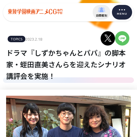
MENU
訪問者別
TOPICS
2023.2.18
ドラマ『しずかちゃんとパパ』の脚本
家・蛭田直美さんらを迎えたシナリオ
講評会を実施！