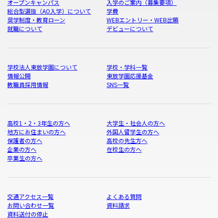
オープンキャンパス
入学のご案内（募集要項）
総合型選抜（AO入学）について
学費
奨学制度・教育ローン
WEBエントリー・WEB出願
就職について
デビューについて
学校法人東放学園について
学校・学科一覧
情報公開
東放学園応援基金
教職員採用情報
SNS一覧
高校1・2・3年生の方へ
大学生・社会人の方へ
地方にお住まいの方へ
外国人留学生の方へ
保護者の方へ
高校の先生方へ
企業の方へ
在校生の方へ
卒業生の方へ
交通アクセス一覧
よくある質問
お問い合わせ一覧
資料請求
資料送付の停止