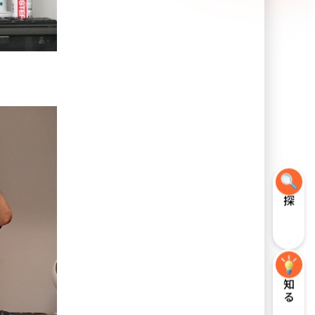
探す
知る