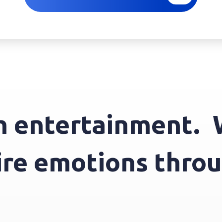
ntertainment.
We 
nspire emotions t