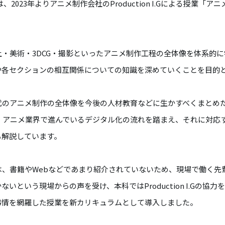
、2023年よりアニメ制作会社のProduction I.Gによる授業「
・美術・3DCG・撮影といったアニメ制作工程の全体像を体系的
や各セクションの相互関係についての知識を深めていくことを目的
代のアニメ制作の全体像を今後の人材教育などに生かすべくまと
め
築。アニメ業界で進んでいるデジタル化の流れを踏まえ、それに対応
も解説しています。
は、書籍やWebなどであまり紹介されていないため、現場で働く先
いという現場からの声を受け、本科ではProduction I.Gの協
事情を網羅した授業を新カリキュラムとして導入しました。