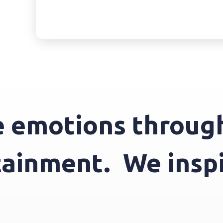
motions through e
tertainment.
We i