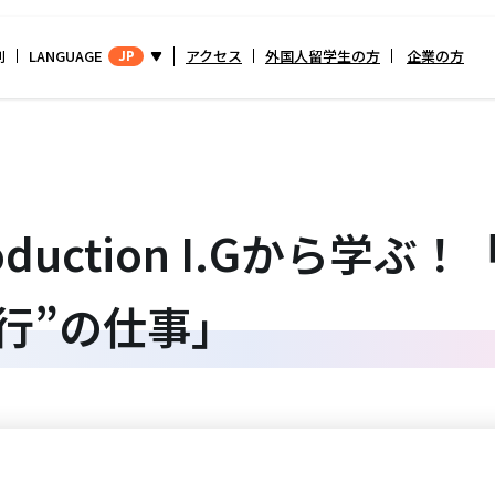
別
LANGUAGE
アクセス
外国人留学生の方
企業の方
JP
duction I.Gから学
行”の仕事」