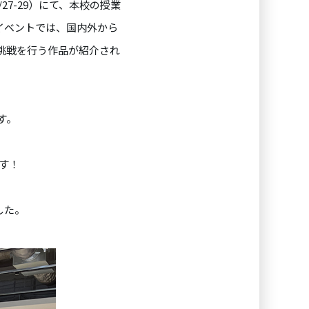
10/27-29）にて、本校の授業
イベントでは、国内外から
挑戦を行う作品が紹介され
す。
ます！
した。