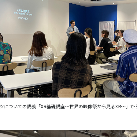
ンツについての講義「XR基礎講座～世界の映像祭から見るXR～」か