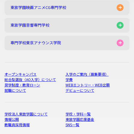
東放学園映画アニメCG専門学校
東放学園音響専門学校
専門学校東京アナウンス学院
オープンキャンパス
入学のご案内（募集要項）
総合型選抜（AO入学）について
学費
奨学制度・教育ローン
WEBエントリー・WEB出願
就職について
デビューについて
学校法人東放学園について
学校・学科一覧
情報公開
東放学園応援基金
教職員採用情報
SNS一覧