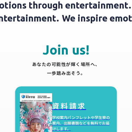
ions through entertainment.
W
h entertainment.
We inspire e
Join us!
あなたの可能性が輝く場所へ、
一歩踏み出そう。
資料請求
学校案内パンフレットや学生寮の
案内、出願書類などを無料でお届
けします。