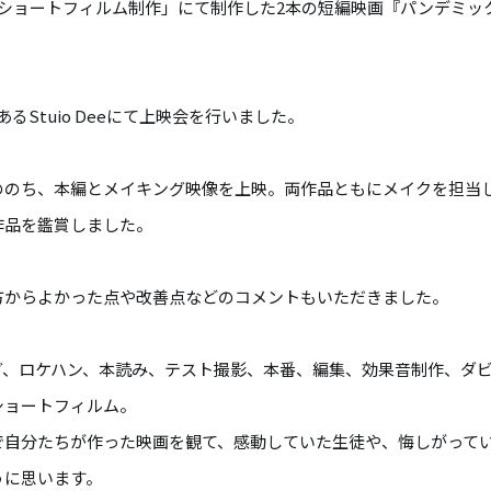
「ショートフィルム制作」にて制作した2本の短編映画『パンデミッ
あるStuio Deeにて上映会を行いました。
ののち、本編とメイキング映像を上映。両作品ともにメイクを担当
作品を鑑賞しました。
方からよかった点や改善点などのコメントもいただきました。
グ、ロケハン、本読み、テスト撮影、本番、編集、効果音制作、ダ
ショートフィルム。
で自分たちが作った映画を観て、感動していた生徒や、悔しがって
うに思います。