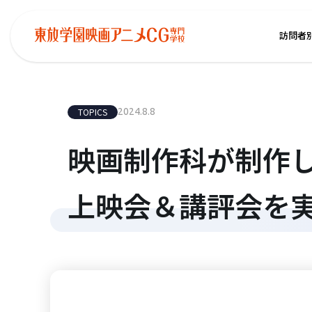
訪問者
TOPICS
2024.8.8
映画制作科が制作
上映会＆講評会を